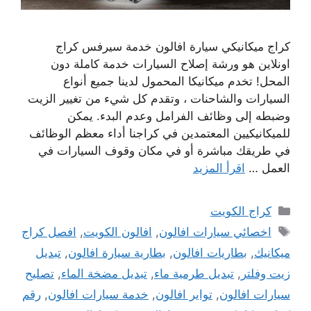
كراج ميكانيكي سيارة افالون خدمة سيرفس كراج
اونلاين هو ورشة إصلاح السيارات خدمة كاملة دون
المحل! تخدم ميكانيكا المحمول لدينا جميع أنواع
السيارات والشاحنات ، وتقدم كل شيء من تغيير الزيت
وضبطه إلى وظائف الفرامل وعدم البدء. يمكن
للميكانيكيين المعتمدين في كراجنا أداء معظم الوظائف
في طريقك مباشرة أو في مكان وقوف السيارات في
العمل …
اقرأ المزيد
التصنيفات
كراج الكويت
الوسوم
اخصائي سيارات افالون
,
افالون الكويت
,
افصل كراج
ميكانيك
,
بطاريات افالون
,
بطارية سيارة افالون
,
تبديل
زيت وفلتر
,
تبديل طرمية ماء
,
تبديل مضخة الماء
,
تصليح
سيارات افالون
,
تواير افالون
,
خدمة سيارات افالون
,
رقم