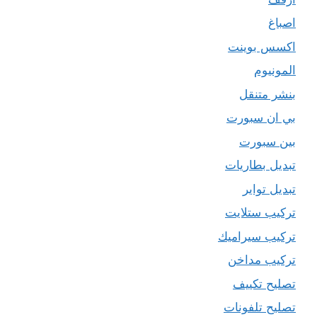
اصباغ
اكسس بوينت
المونيوم
بنشر متنقل
بي ان سبورت
بين سبورت
تبديل بطاريات
تبديل تواير
تركيب ستلايت
تركيب سيراميك
تركيب مداخن
تصليح تكييف
تصليح تلفونات