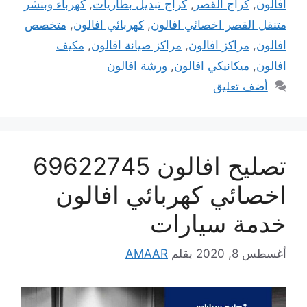
افالون
,
كراج القصر
,
كراج تبديل بطاريات
,
كهرباء وبنشر
متنقل القصر اخصائي افالون
,
كهربائي افالون
,
متخصص
افالون
,
مراكز افالون
,
مراكز صيانة افالون
,
مكيف
افالون
,
ميكانيكي افالون
,
ورشة افالون
أضف تعليق
تصليح افالون 69622745
اخصائي كهربائي افالون
خدمة سيارات
أغسطس 8, 2020
بقلم
AMAAR