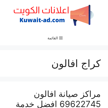
نتقل
لى
لمحتوى
القائمة
كراج افالون
مراكز صيانة افالون
69622745 افضل خدمة