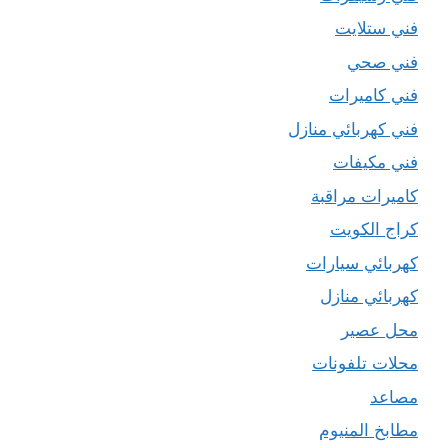
فني ستلايت
فني صحي
فني كاميرات
فني كهربائي منازل
فني مكيفات
كاميرات مراقبة
كراج الكويت
كهربائي سيارات
كهربائي منازل
محل عصير
محلات تلفونات
مصاعد
مطابخ المنيوم