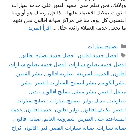
وولائك. نحن نعلم مدى أهمية العثور على خدمة سيارات
الكويت يمكنك الاعتماد عليها ، لذا فإن رضاك ​​هو أولويتنا
القصوى كل يوم. هنا في مراكز صيانة افالون نحن نفهم
ما يجعل خدمة العملاء رائعة حقًا. …
اقرأ المزيد
التصنيفات
تصليح سيارات
الوسوم
افضل خدمة افالون
,
افضل خدمة تصليح افالون
,
افضل خدمة تصليح سيارات
,
افضل خدمة تصليح سيارات
افالون
,
الخدمة السريعة
,
بطارية افالون
,
بنشر القصر
,
بنشر الكويت
,
بنشر لتصليح السيارات القصر
,
بنشر
متنقل القصر
,
بنشر متنقل تصليح افالون
,
تبديل
بطاريات
,
تبديل تواير
,
تصليح سيارات
,
تصليح سيارات
القصر
,
تكييف افالون
,
تواير افالون
,
خدمة افالون
,
خدمة
المساعدة على الطريق
,
شفرولية الغانم
,
صيانة افالون
,
صيانة سيارات
,
صيانة سيارات القصر
,
فني افالون
,
كراج