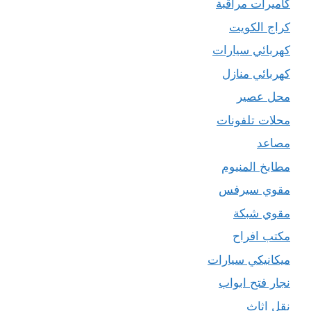
كاميرات مراقبة
كراج الكويت
كهربائي سيارات
كهربائي منازل
محل عصير
محلات تلفونات
مصاعد
مطابخ المنيوم
مقوي سيرفس
مقوي شبكة
مكتب افراح
ميكانيكي سيارات
نجار فتح ابواب
نقل اثاث