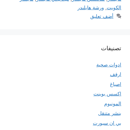
الكويت
,
ورشة هايلندر
أضف تعليق
تصنيفات
ادوات صحية
ارفف
اصباغ
اكسس بوينت
المونيوم
بنشر متنقل
بي ان سبورت