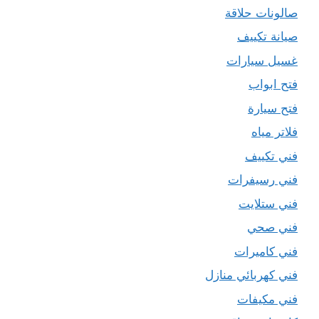
صالونات حلاقة
صيانة تكييف
غسيل سيارات
فتح ابواب
فتح سيارة
فلاتر مياه
فني تكييف
فني رسيفرات
فني ستلايت
فني صحي
فني كاميرات
فني كهربائي منازل
فني مكيفات