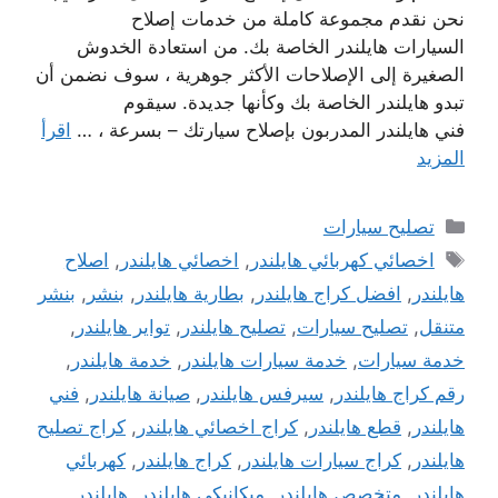
نحن نقدم مجموعة كاملة من خدمات إصلاح
السيارات هايلندر الخاصة بك. من استعادة الخدوش
الصغيرة إلى الإصلاحات الأكثر جوهرية ، سوف نضمن أن
تبدو هايلندر الخاصة بك وكأنها جديدة. سيقوم
فني هايلندر المدربون بإصلاح سيارتك – بسرعة ، …
اقرأ
المزيد
التصنيفات
تصليح سيارات
الوسوم
اخصائي كهربائي هايلندر
,
اخصائي هايلندر
,
اصلاح
هايلندر
,
افضل كراج هايلندر
,
بطارية هايلندر
,
بنشر
,
بنشر
متنقل
,
تصليح سيارات
,
تصليح هايلندر
,
تواير هايلندر
,
خدمة سيارات
,
خدمة سيارات هايلندر
,
خدمة هايلندر
,
رقم كراج هايلندر
,
سيرفس هايلندر
,
صيانة هايلندر
,
فني
هايلندر
,
قطع هايلندر
,
كراج اخصائي هايلندر
,
كراج تصليح
هايلندر
,
كراج سيارات هايلندر
,
كراج هايلندر
,
كهربائي
هايلندر
,
متخصص هايلندر
,
ميكانيكي هايلندر
,
هايلندر