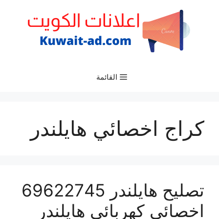
نتقل
لى
لمحتوى
القائمة
كراج اخصائي هايلندر
تصليح هايلندر 69622745
اخصائي كهربائي هايلندر