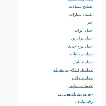
تصليح غسالات
تكييف سيارات
حبر
حداد ابواب
حداد درابزين
حداد درج حديد
حداد ديوانيات
حداد شبابيك
حداد غرف كيربي شينكو
حداد مظلات
خدمات تنظيف
رسيفر بي ان سبورت
رقم تكييف