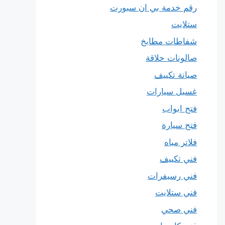
رقم خدمة بي ان سبورت
ستلايت
شفاطات مطابخ
صالونات حلاقة
صيانة تكييف
غسيل سيارات
فتح ابواب
فتح سيارة
فلاتر مياه
فني تكييف
فني رسيفرات
فني ستلايت
فني صحي