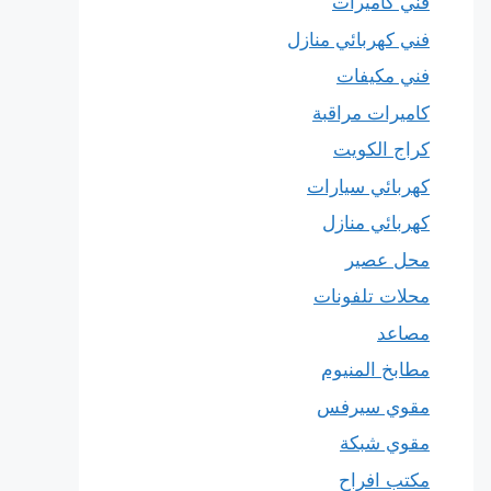
فني كاميرات
فني كهربائي منازل
فني مكيفات
كاميرات مراقبة
كراج الكويت
كهربائي سيارات
كهربائي منازل
محل عصير
محلات تلفونات
مصاعد
مطابخ المنيوم
مقوي سيرفس
مقوي شبكة
مكتب افراح