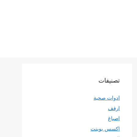
تصنيفات
ادوات صحية
ارفف
اصباغ
اكسس بوينت