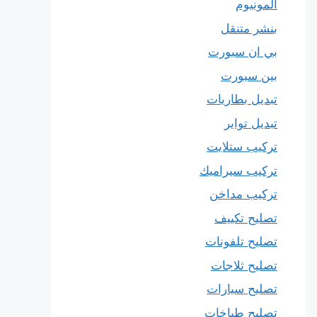
المونيوم
بنشر متنقل
بي ان سبورت
بين سبورت
تبديل بطاريات
تبديل تواير
تركيب ستلايت
تركيب سيراميك
تركيب مداخن
تصليح تكييف
تصليح تلفونات
تصليح ثلاجات
تصليح سيارات
تصليح طباخات