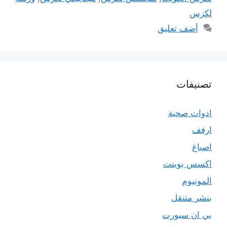
لكزس
أضف تعليق
تصنيفات
ادوات صحية
ارفف
اصباغ
اكسس بوينت
المونيوم
بنشر متنقل
بي ان سبورت