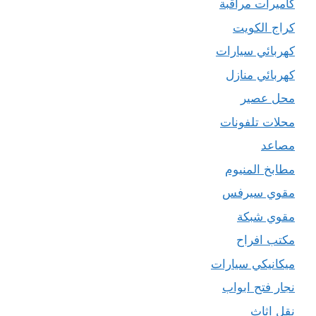
كاميرات مراقبة
كراج الكويت
كهربائي سيارات
كهربائي منازل
محل عصير
محلات تلفونات
مصاعد
مطابخ المنيوم
مقوي سيرفس
مقوي شبكة
مكتب افراح
ميكانيكي سيارات
نجار فتح ابواب
نقل اثاث