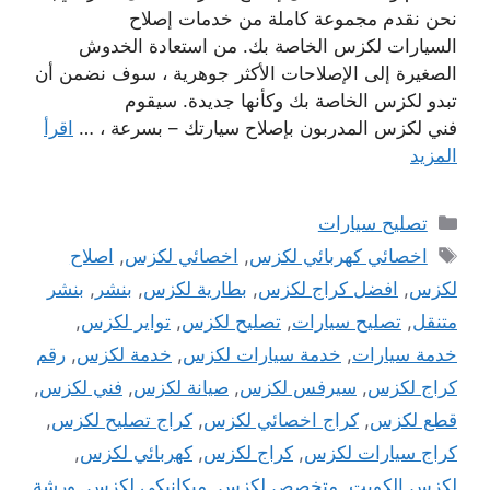
نحن نقدم مجموعة كاملة من خدمات إصلاح
السيارات لكزس الخاصة بك. من استعادة الخدوش
الصغيرة إلى الإصلاحات الأكثر جوهرية ، سوف نضمن أن
تبدو لكزس الخاصة بك وكأنها جديدة. سيقوم
فني لكزس المدربون بإصلاح سيارتك – بسرعة ، …
اقرأ
المزيد
التصنيفات
تصليح سيارات
الوسوم
اخصائي كهربائي لكزس
,
اخصائي لكزس
,
اصلاح
لكزس
,
افضل كراج لكزس
,
بطارية لكزس
,
بنشر
,
بنشر
متنقل
,
تصليح سيارات
,
تصليح لكزس
,
تواير لكزس
,
خدمة سيارات
,
خدمة سيارات لكزس
,
خدمة لكزس
,
رقم
كراج لكزس
,
سيرفس لكزس
,
صيانة لكزس
,
فني لكزس
,
قطع لكزس
,
كراج اخصائي لكزس
,
كراج تصليح لكزس
,
كراج سيارات لكزس
,
كراج لكزس
,
كهربائي لكزس
,
لكزس الكويت
,
متخصص لكزس
,
ميكانيكي لكزس
,
ورشة