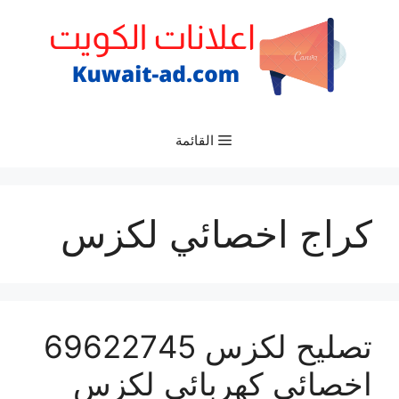
نتقل
لى
لمحتوى
القائمة
كراج اخصائي لكزس
تصليح لكزس 69622745
اخصائي كهربائي لكزس