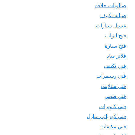
صالونات حلاقة
صيانة تكييف
غسيل سيارات
فتح ابواب
فتح سيارة
فلاتر مياه
فني تكييف
فني رسيفرات
فني ستلايت
فني صحي
فني كاميرات
فني كهربائي منازل
فني مكيفات