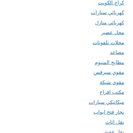
كراج الكويت
كهربائي سيارات
كهربائي منازل
محل عصير
محلات تلفونات
مصاعد
مطابخ المنيوم
مقوي سيرفس
مقوي شبكة
مكتب افراح
ميكانيكي سيارات
نجار فتح ابواب
نقل اثاث
نقل عفش