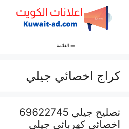
نتقل
لى
لمحتوى
القائمة
كراج اخصائي جيلي
تصليح جيلي 69622745
اخصائي كهربائي جيلي