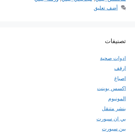
أضف تعليق
تصنيفات
ادوات صحية
ارفف
اصباغ
اكسس بوينت
المونيوم
بنشر متنقل
بي ان سبورت
بين سبورت