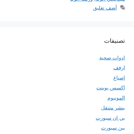
أضف تعليق
تصنيفات
ادوات صحية
ارفف
اصباغ
اكسس بوينت
المونيوم
بنشر متنقل
بي ان سبورت
بين سبورت