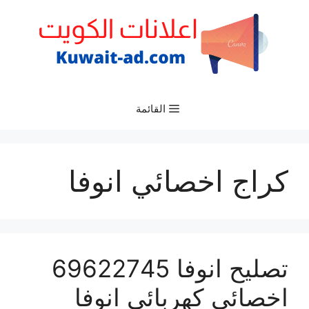
نتقل
لى
لمحتوى
القائمة
كراج اخصائي انوفا
تصليح انوفا 69622745
اخصائي كهربائي انوفا