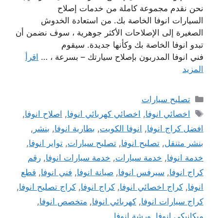
نحن نقدم مجموعة كاملة من خدمات إصلاح
السيارات انوفا الخاصة بك. من استعادة الخدوش
الصغيرة إلى الإصلاحات الأكثر جوهرية ، سوف نضمن أن
تبدو انوفا الخاصة بك وكأنها جديدة. سيقوم
فني انوفا المدربون بإصلاح سيارتك – بسرعة ، …
اقرأ
المزيد
التصنيفات
تصليح سيارات
الوسوم
اخصائي انوفا
,
اخصائي كهربائي انوفا
,
اصلاح انوفا
,
افضل كراج انوفا
,
انوفا الكويت
,
بطارية انوفا
,
بنشر
,
بنشر متنقل
,
تصليح انوفا
,
تصليح سيارات
,
تواير انوفا
,
خدمة انوفا
,
خدمة سيارات
,
خدمة سيارات انوفا
,
رقم
كراج انوفا
,
سيرفس انوفا
,
صيانة انوفا
,
فني انوفا
,
قطع
انوفا
,
كراج اخصائي انوفا
,
كراج انوفا
,
كراج تصليح انوفا
,
كراج سيارات انوفا
,
كهربائي انوفا
,
متخصص انوفا
,
ميكانيكي انوفا
,
ورشة انوفا