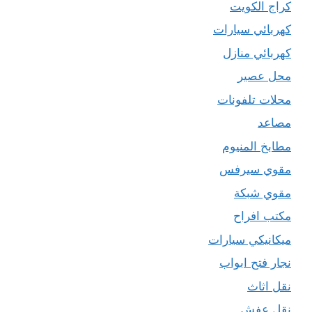
كراج الكويت
كهربائي سيارات
كهربائي منازل
محل عصير
محلات تلفونات
مصاعد
مطابخ المنيوم
مقوي سيرفس
مقوي شبكة
مكتب افراح
ميكانيكي سيارات
نجار فتح ابواب
نقل اثاث
نقل عفش