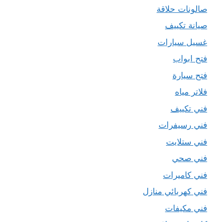
صالونات حلاقة
صيانة تكييف
غسيل سيارات
فتح ابواب
فتح سيارة
فلاتر مياه
فني تكييف
فني رسيفرات
فني ستلايت
فني صحي
فني كاميرات
فني كهربائي منازل
فني مكيفات