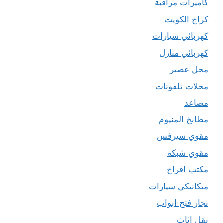
كاميرات مراقبة
كراج الكويت
كهربائي سيارات
كهربائي منازل
محل عصير
محلات تلفونات
مصاعد
مطابخ المنيوم
مقوي سيرفس
مقوي شبكة
مكتب افراح
ميكانيكي سيارات
نجار فتح ابواب
نقل اثاث