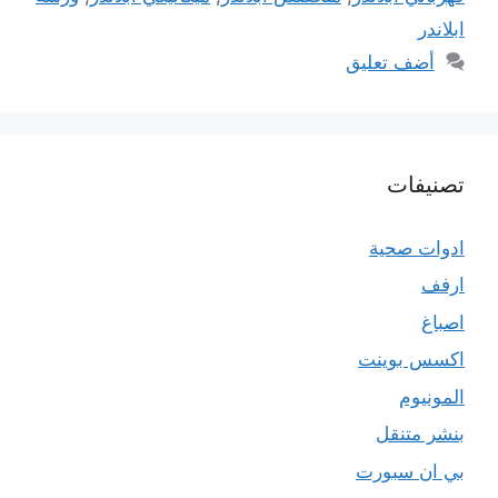
ابلاندر
أضف تعليق
تصنيفات
ادوات صحية
ارفف
اصباغ
اكسس بوينت
المونيوم
بنشر متنقل
بي ان سبورت