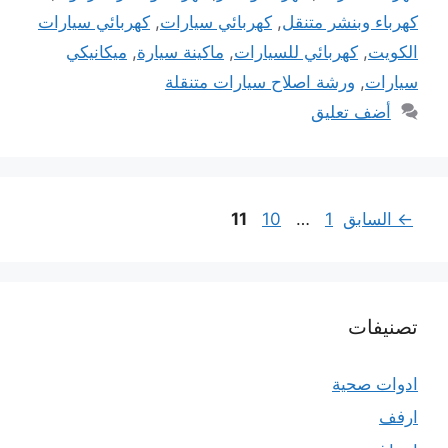
كهرباء وبنشر متنقل
,
كهربائي سيارات
,
كهربائي سيارات
الكويت
,
كهربائي للسيارات
,
ماكينة سيارة
,
ميكانيكي
سيارات
,
ورشة اصلاح سيارات متنقلة
أضف تعليق
Page
Page
Page
←
السابق
1
…
10
11
تصنيفات
ادوات صحية
ارفف