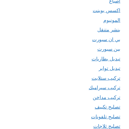
اصباغ
اكسس بوينت
المونيوم
بنشر متنقل
بي ان سبورت
بين سبورت
تبديل بطاريات
تبديل تواير
تركيب ستلايت
تركيب سيراميك
تركيب مداخن
تصليح تكييف
تصليح تلفونات
تصليح ثلاجات