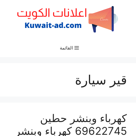
نتقل
لى
لمحتوى
القائمة
قير سيارة
كهرباء وبنشر حطين
69622745 كهرباء وبنشر