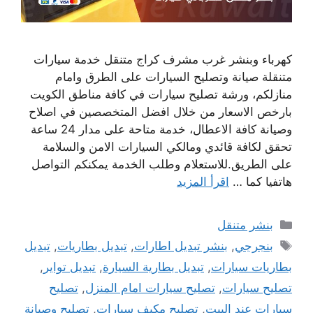
كهرباء وبنشر غرب مشرف كراج متنقل خدمة سيارات
متنقلة صيانة وتصليح السيارات على الطرق وامام
منازلكم، ورشة تصليح سيارات في كافة مناطق الكويت
بارخص الاسعار من خلال افضل المتخصصين في اصلاح
وصيانة كافة الاعطال، خدمة متاحة على مدار 24 ساعة
تحقق لكافة قائدي ومالكي السيارات الامن والسلامة
على الطريق.للاستعلام وطلب الخدمة يمكنكم التواصل
هاتفيا كما …
اقرأ المزيد
التصنيفات
بنشر متنقل
الوسوم
بنجرجي
,
بنشر تبديل اطارات
,
تبديل بطاريات
,
تبديل
بطاريات سيارات
,
تبديل بطارية السيارة
,
تبديل تواير
,
تصليح سيارات
,
تصليح سيارات امام المنزل
,
تصليح
سيارات عند البيت
,
تصليح مكيف سيارات
,
تصليح وصيانة