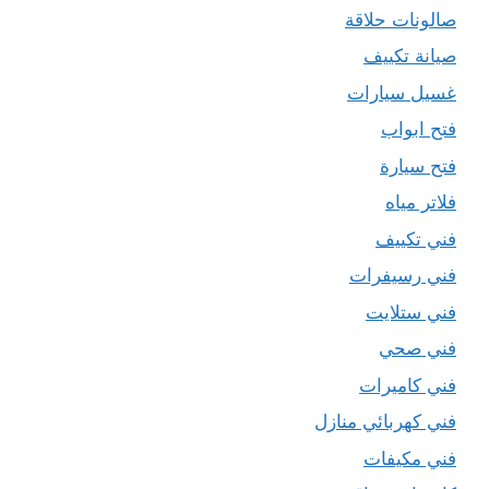
صالونات حلاقة
صيانة تكييف
غسيل سيارات
فتح ابواب
فتح سيارة
فلاتر مياه
فني تكييف
فني رسيفرات
فني ستلايت
فني صحي
فني كاميرات
فني كهربائي منازل
فني مكيفات