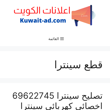
نتقل
لى
لمحتوى
القائمة
قطع سينترا
تصليح سينترا 69622745
اخصائي كهربائي سينترا