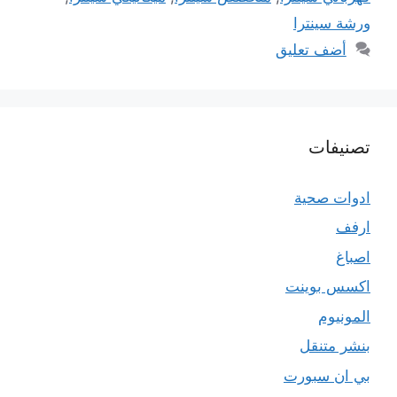
ورشة سينترا
أضف تعليق
تصنيفات
ادوات صحية
ارفف
اصباغ
اكسس بوينت
المونيوم
بنشر متنقل
بي ان سبورت