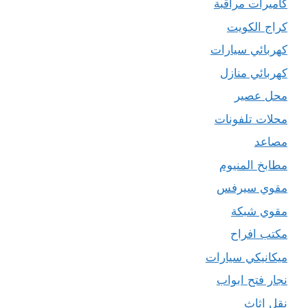
كاميرات مراقبة
كراج الكويت
كهربائي سيارات
كهربائي منازل
محل عصير
محلات تلفونات
مصاعد
مطابخ المنيوم
مقوي سيرفس
مقوي شبكة
مكتب افراح
ميكانيكي سيارات
نجار فتح ابواب
نقل اثاث