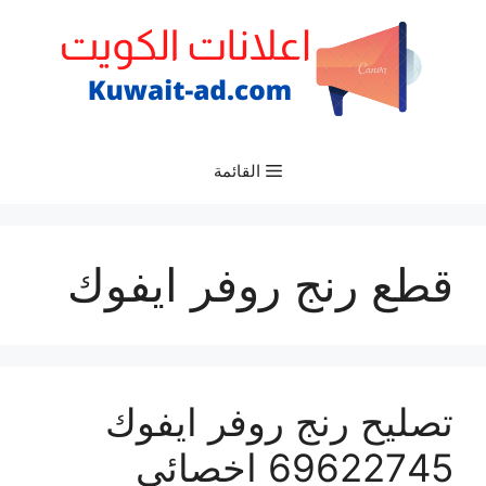
نتقل
لى
لمحتوى
القائمة
قطع رنج روفر ايفوك
تصليح رنج روفر ايفوك
69622745 اخصائي