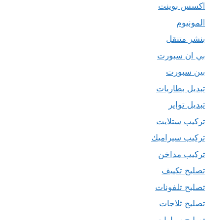
اكسس بوينت
المونيوم
بنشر متنقل
بي ان سبورت
بين سبورت
تبديل بطاريات
تبديل تواير
تركيب ستلايت
تركيب سيراميك
تركيب مداخن
تصليح تكييف
تصليح تلفونات
تصليح ثلاجات
تصليح سيارات