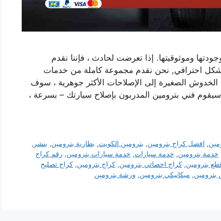
ودتها وموثوقيتها. إذا تعرضت لحادث ، فإننا نقدم
شكل احترافي, نحن نقدم مجموعة كاملة من خدمات
 الخدوش الصغيرة إلى الإصلاحات الأكثر جوهرية ، سوف
 سيقوم فني بترومين المدربون بإصلاح سيارتك – بسرعة ،
مين
,
افضل كراج بترومين
,
بترومين الكويت
,
بطارية بترومين
,
بنشر
,
خدمة بترومين
,
خدمة سيارات
,
خدمة سيارات بترومين
,
رقم كراج
طع بترومين
,
كراج اخصائي بترومين
,
كراج بترومين
,
كراج تصليح
بترومين
,
ميكانيكي بترومين
,
ورشة بترومين