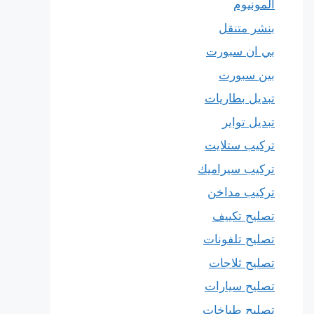
المونيوم
بنشر متنقل
بي ان سبورت
بين سبورت
تبديل بطاريات
تبديل تواير
تركيب ستلايت
تركيب سيراميك
تركيب مداخن
تصليح تكييف
تصليح تلفونات
تصليح ثلاجات
تصليح سيارات
تصليح طباخات