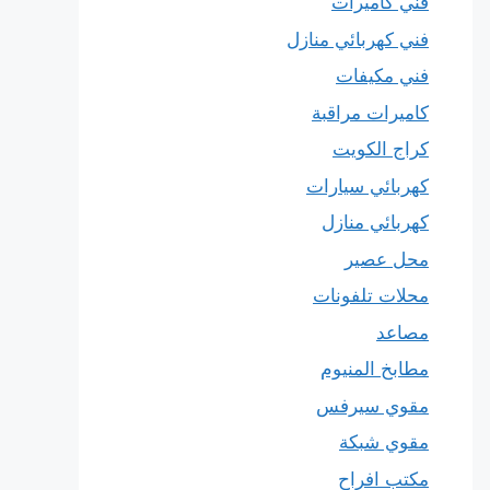
فني كاميرات
فني كهربائي منازل
فني مكيفات
كاميرات مراقبة
كراج الكويت
كهربائي سيارات
كهربائي منازل
محل عصير
محلات تلفونات
مصاعد
مطابخ المنيوم
مقوي سيرفس
مقوي شبكة
مكتب افراح