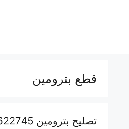
نتقل
لى
لمحتوى
قطع بترومين