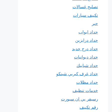
تصليح غسالات
تكييف سيارات
حبر
حداد ابواب
حداد درابزين
حداد درج حديد
حداد ديوانيات
حداد شبابيك
حداد غرف كيربي شينكو
حداد مظلات
خدمات تنظيف
رسيفر بي ان سبورت
رقم تكييف