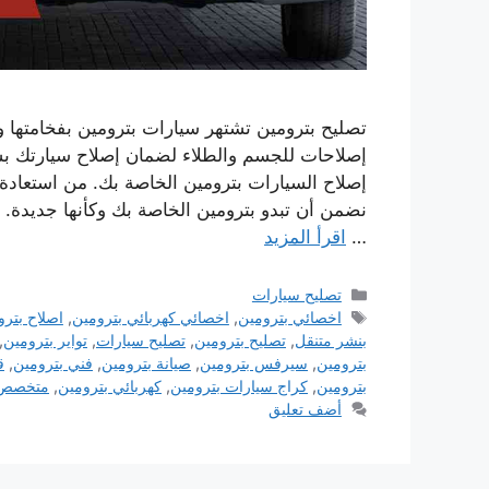
تصليح بترومين تشتهر سيارات بترومين بفخامتها وج
إصلاحات للجسم والطلاء لضمان إصلاح سيارتك ب
إصلاح السيارات بترومين الخاصة بك. من استعادة
نضمن أن تبدو بترومين الخاصة بك وكأنها جديدة.
…
اقرأ المزيد
التصنيفات
تصليح سيارات
الوسوم
اخصائي بترومين
,
اخصائي كهربائي بترومين
,
اصلاح بترو
بنشر متنقل
,
تصليح بترومين
,
تصليح سيارات
,
تواير بترومين
,
بترومين
,
سيرفس بترومين
,
صيانة بترومين
,
فني بترومين
,
ق
بترومين
,
كراج سيارات بترومين
,
كهربائي بترومين
,
متخصص 
أضف تعليق