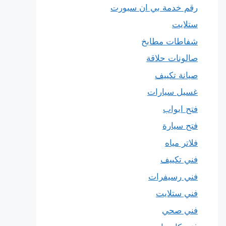
رقم خدمة بي ان سبورت
ستلايت
شفاطات مطابخ
صالونات حلاقة
صيانة تكييف
غسيل سيارات
فتح ابواب
فتح سيارة
فلاتر مياه
فني تكييف
فني رسيفرات
فني ستلايت
فني صحي