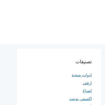
تصنيفات
ادوات صحية
ارفف
اصباغ
اكسس بوينت