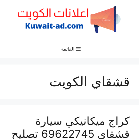
نتقل
لى
لمحتوى
القائمة
قشقاي الكويت
كراج ميكانيكي سيارة
قشقاي 69622745 تصليح