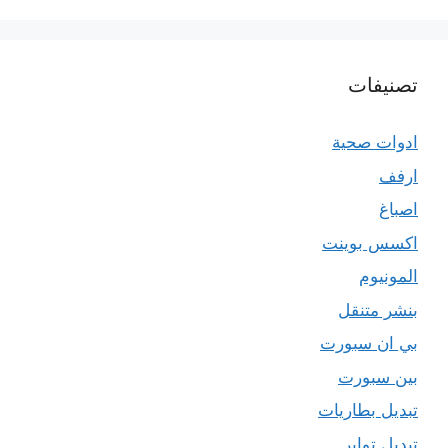
تصنيفات
ادوات صحية
ارفف
اصباغ
اكسس بوينت
المونيوم
بنشر متنقل
بي ان سبورت
بين سبورت
تبديل بطاريات
تبديل تواير