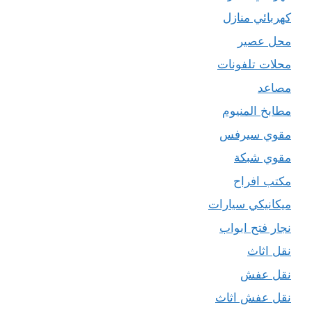
كهربائي منازل
محل عصير
محلات تلفونات
مصاعد
مطابخ المنيوم
مقوي سيرفس
مقوي شبكة
مكتب افراح
ميكانيكي سيارات
نجار فتح ابواب
نقل اثاث
نقل عفش
نقل عفش اثاث