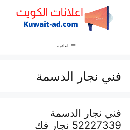
نتقل
لى
لمحتوى
القائمة
فني نجار الدسمة
فني نجار الدسمة
52227339 نجار فك