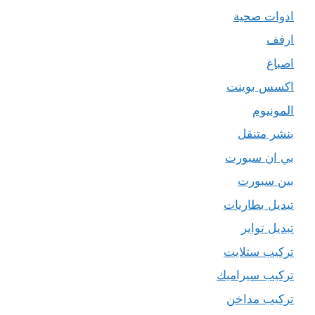
ادوات صحية
ارفف
اصباغ
اكسس بوينت
المونيوم
بنشر متنقل
بي ان سبورت
بين سبورت
تبديل بطاريات
تبديل تواير
تركيب ستلايت
تركيب سيراميك
تركيب مداخن