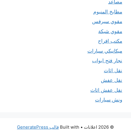
مصاعد
مطابخ المنيوم
مقوي سيرفس
مقوي شبكة
مكتب افراح
ميكانيكي سيارات
نجار فتح ابواب
نقل اثاث
نقل عفش
نقل عفش اثاث
ونش سيارات
© 2026 اعلانات
• Built with
قالب GeneratePress