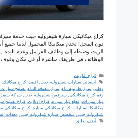
كراج ميكانيكي سيارة شيفروليه جيب خدمة سيرفس
دون المحل! تخدم ميكانيكا المحمول لدينا جميع أ
الزيت وضبطه إلى وظائف الفرامل وعدم البدء. يم
الوظائف في طريقك مباشرة أو في مكان وقوف 
التصنيفات
كراج الكويت
الوسوم
اخصائي سيارات شيفروليه جيب
,
افصل كراج ميكانيك
,
ب
وفلتر
,
تبديل طرمية ماء
,
تبديل مضخة الماء
,
تصليح سيارات 
رقم كراج ميكانيكي
,
سيرفس شيفروليه جيب
,
شركة شيفرو
غيار سيارات
,
قطع غيار سيارة
,
كراج اونلاين
,
كراج تصليح شي
ميكانيكا السيارات
,
كراج ميكانيكي سيارة
,
كراج ميكانيكي س
شيفروليه جيب
,
متخصص سيارة شيفروليه جيب
,
معدات الس
أضف تعليق