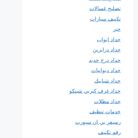
تصليح غسالات
تكييف سيارات
حبر
حداد ابواب
حداد درابزين
حداد درج حديد
حداد ديوانيات
حداد شبابيك
حداد غرف كيربي شينكو
حداد مظلات
خدمات تنظيف
رسيفر بي ان سبورت
رقم تكييف