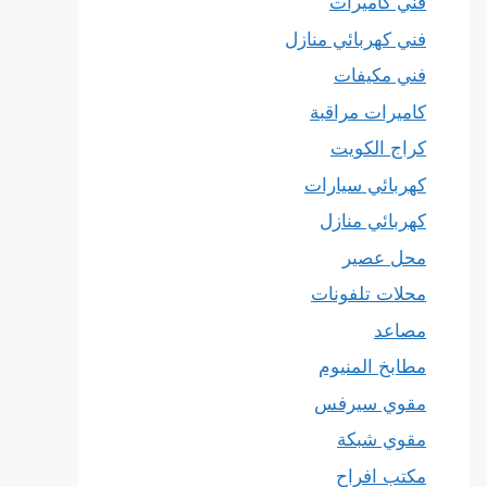
فني كاميرات
فني كهربائي منازل
فني مكيفات
كاميرات مراقبة
كراج الكويت
كهربائي سيارات
كهربائي منازل
محل عصير
محلات تلفونات
مصاعد
مطابخ المنيوم
مقوي سيرفس
مقوي شبكة
مكتب افراح