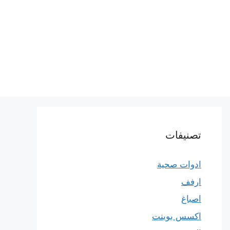
تصنيفات
ادوات صحية
ارفف
اصباغ
اكسس بوينت