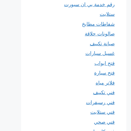
رقم خدمة بي ان سبورت
ستلايت
شفاطات مطابخ
صالونات حلاقة
صيانة تكييف
غسيل سيارات
فتح ابواب
فتح سيارة
فلاتر مياه
فني تكييف
فني رسيفرات
فني ستلايت
فني صحي