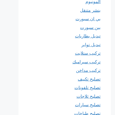
المونيوم
بنشر متنقل
بي ان سبورت
بين سبورت
تبديل بطاريات
تبديل تواير
تركيب ستلايت
تركيب سيراميك
تركيب مداخن
تصليح تكييف
تصليح تلفونات
تصليح ثلاجات
تصليح سيارات
تصليح طباخات