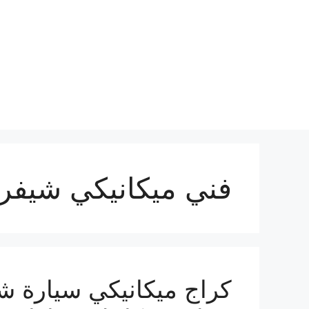
نتقل
لى
لمحتوى
فني ميكانيكي شيفر