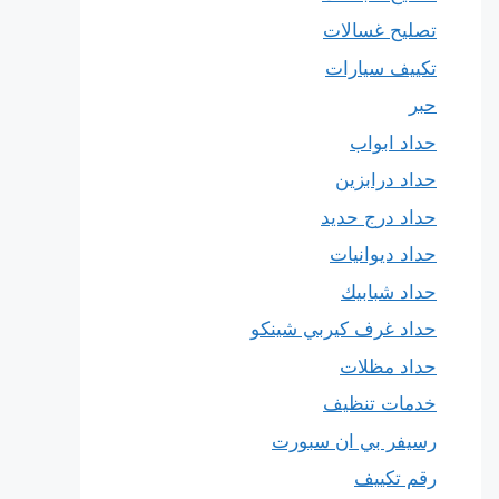
تصليح غسالات
تكييف سيارات
حبر
حداد ابواب
حداد درابزين
حداد درج حديد
حداد ديوانيات
حداد شبابيك
حداد غرف كيربي شينكو
حداد مظلات
خدمات تنظيف
رسيفر بي ان سبورت
رقم تكييف