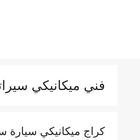
نتقل
لى
لمحتوى
فني ميكانيكي سيرات