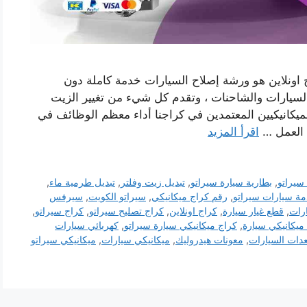
اونلاين هو ورشة إصلاح السيارات خدمة كاملة دون
 السيارات والشاحنات ، وتقدم كل شيء من تغيير الزيت
يكانيكيين المعتمدين في كراجنا أداء معظم الوظائف في
 العمل …
اقرأ المزيد
سيراتو
,
بطارية سيارة سيراتو
,
تبديل زيت وفلتر
,
تبديل طرمية ماء
,
ة سيارات سيراتو
,
رقم كراج ميكانيكي
,
سيراتو الكويت
,
سيرفس
رات
,
قطع غيار سيارة
,
كراج اونلاين
,
كراج تصليح سيراتو
,
كراج سيراتو
,
ميكانيكي سيارة
,
كراج ميكانيكي سيارة سيراتو
,
كهربائي سيارات
دات السيارات
,
معونات هيدروليك
,
ميكانيكي سيارات
,
ميكانيكي سيراتو