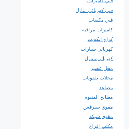
فني كاميرات
فني كهربائي منازل
فني مكيفات
كاميرات مراقبة
كراج الكويت
كهربائي سيارات
كهربائي منازل
محل عصير
محلات تلفونات
مصاعد
مطابخ المنيوم
مقوي سيرفس
مقوي شبكة
مكتب افراح