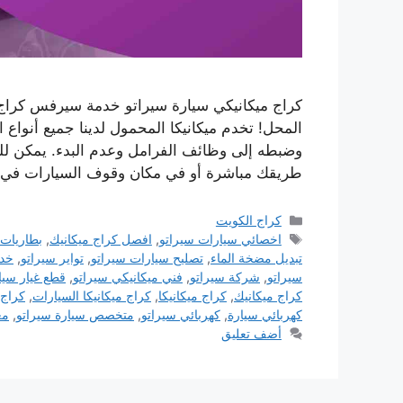
كراج ميكانيكي سيارة سيراتو خدمة سيرفس كراج 
المحل! تخدم ميكانيكا المحمول لدينا جميع أنواع
وضبطه إلى وظائف الفرامل وعدم البدء. يمكن للم
طريقك مباشرة أو في مكان وقوف السيارات في
التصنيفات
كراج الكويت
الوسوم
اخصائي سيارات سيراتو
,
افصل كراج ميكانيك
,
بطاريات 
تبديل مضخة الماء
,
تصليح سيارات سيراتو
,
تواير سيراتو
,
خدم
سيراتو
,
شركة سيراتو
,
فني ميكانيكي سيراتو
,
قطع غيار سيا
كراج ميكانيك
,
كراج ميكانيكا
,
كراج ميكانيكا السيارات
,
كراج 
كهربائي سيارة
,
كهربائي سيراتو
,
متخصص سيارة سيراتو
,
مع
أضف تعليق