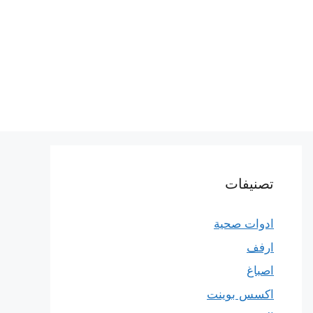
تصنيفات
ادوات صحية
ارفف
اصباغ
اكسس بوينت