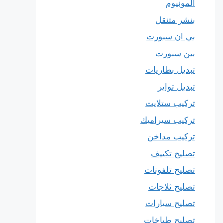
المونيوم
بنشر متنقل
بي ان سبورت
بين سبورت
تبديل بطاريات
تبديل تواير
تركيب ستلايت
تركيب سيراميك
تركيب مداخن
تصليح تكييف
تصليح تلفونات
تصليح ثلاجات
تصليح سيارات
تصليح طباخات