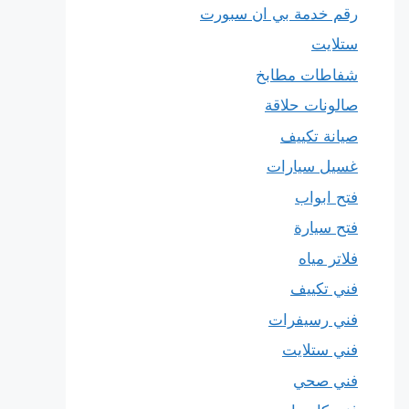
رقم خدمة بي ان سبورت
ستلايت
شفاطات مطابخ
صالونات حلاقة
صيانة تكييف
غسيل سيارات
فتح ابواب
فتح سيارة
فلاتر مياه
فني تكييف
فني رسيفرات
فني ستلايت
فني صحي