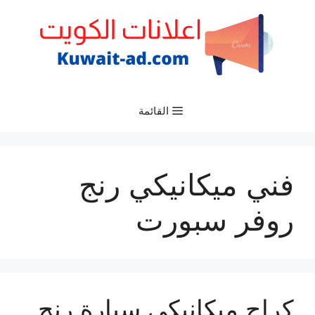
نتقل
لى
لمحتوى
القائمة
فني ميكانيكي رنج
روفر سبورت
كراج ميكانيكي سيارة رنج