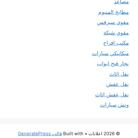
مصاعد
مطابخ المنيوم
مقوي سيرفس
مقوي شبكة
مكتب افراح
ميكانيكي سيارات
نجار فتح ابواب
نقل اثاث
نقل عفش
نقل عفش اثاث
ونش سيارات
© 2026 اعلانات
• Built with
قالب GeneratePress