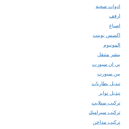
ادوات صحية
ارفف
اصباغ
اكسس بوينت
المونيوم
بنشر متنقل
بي ان سبورت
بين سبورت
تبديل بطاريات
تبديل تواير
تركيب ستلايت
تركيب سيراميك
تركيب مداخن