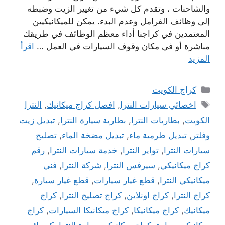
والشاحنات ، وتقدم كل شيء من تغيير الزيت وضبطه
إلى وظائف الفرامل وعدم البدء. يمكن للميكانيكيين
المعتمدين في كراجنا أداء معظم الوظائف في طريقك
مباشرة أو في مكان وقوف السيارات في العمل …
اقرأ
المزيد
التصنيفات
كراج الكويت
الوسوم
اخصائي سيارات النترا
,
افصل كراج ميكانيك
,
النترا
الكويت
,
بطاريات النترا
,
بطارية سيارة النترا
,
تبديل زيت
وفلتر
,
تبديل طرمية ماء
,
تبديل مضخة الماء
,
تصليح
سيارات النترا
,
تواير النترا
,
خدمة سيارات النترا
,
رقم
كراج ميكانيكي
,
سيرفس النترا
,
شركة النترا
,
فني
ميكانيكي النترا
,
قطع غيار سيارات
,
قطع غيار سيارة
,
كراج النترا
,
كراج اونلاين
,
كراج تصليح النترا
,
كراج
ميكانيك
,
كراج ميكانيكا
,
كراج ميكانيكا السيارات
,
كراج