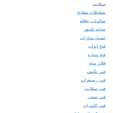
ستلايت
شفاطات مطابخ
صالونات حلاقة
صيانة تكييف
غسيل سيارات
فتح ابواب
فتح سيارة
فلاتر مياه
فني تكييف
فني رسيفرات
فني ستلايت
فني صحي
فني كاميرات