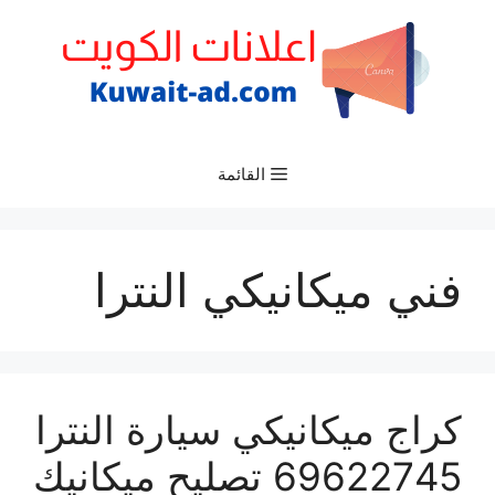
نتقل
لى
لمحتوى
القائمة
فني ميكانيكي النترا
كراج ميكانيكي سيارة النترا
69622745 تصليح ميكانيك