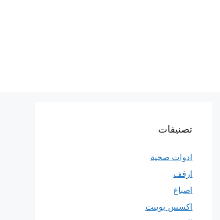
تصنيفات
ادوات صحية
ارفف
اصباغ
اكسس بوينت