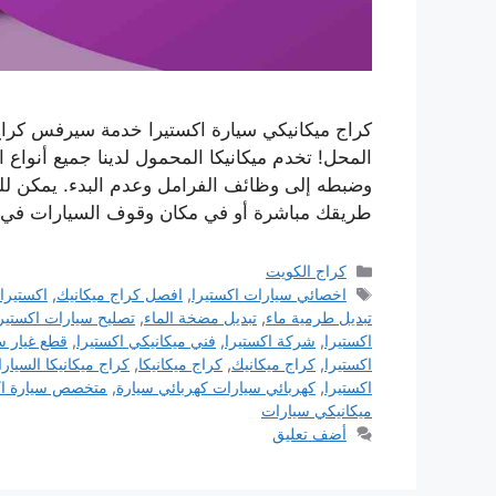
كراج ميكانيكي سيارة اكستيرا خدمة سيرفس كراج
المحل! تخدم ميكانيكا المحمول لدينا جميع أنواع
وضبطه إلى وظائف الفرامل وعدم البدء. يمكن للم
طريقك مباشرة أو في مكان وقوف السيارات في
التصنيفات
كراج الكويت
الوسوم
اخصائي سيارات اكستيرا
,
افصل كراج ميكانيك
,
اكستيرا
تبديل طرمية ماء
,
تبديل مضخة الماء
,
تصليح سيارات اكستير
اكستيرا
,
شركة اكستيرا
,
فني ميكانيكي اكستيرا
,
قطع غيار س
اكستيرا
,
كراج ميكانيك
,
كراج ميكانيكا
,
كراج ميكانيكا السيار
اكستيرا
,
كهربائي سيارات كهربائي سيارة
,
متخصص سيارة اك
ميكانيكي سيارات
أضف تعليق