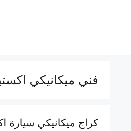
نتقل
لى
لمحتوى
فني ميكانيكي اكستي