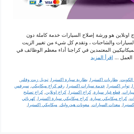
 اونلاين هو ورشة إصلاح السيارات خدمة كاملة دون
 السيارات والشاحنات ، وتقدم كل شيء من تغيير الزيت
يكانيكيين المعتمدين في كراجنا أداء معظم الوظائف في
 العمل …
اقرأ المزيد
 الكويت
,
بطاريات اكستيرا
,
بطارية سيارة اكستيرا
,
تبديل زيت وفلتر
,
ا
,
تواير اكستيرا
,
خدمة سيارات اكستيرا
,
رقم كراج ميكانيكي
,
سيرفس
يارات
,
قطع غيار سيارة
,
كراج اكستيرا
,
كراج اونلاين
,
كراج تصليح
ات
,
كراج ميكانيكي سيارة
,
كراج ميكانيكي سيارة اكستيرا
,
كهربائي
ستيرا
,
معدات السيارات
,
معونات هيدروليك
,
ميكانيكي اكستيرا
,