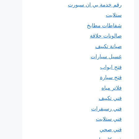
رقم خدمة بي ان سبورت
ستلايت
شفاطات مطابخ
صالونات حلاقة
صيانة تكييف
غسيل سيارات
فتح ابواب
فتح سيارة
فلاتر مياه
فني تكييف
فني رسيفرات
فني ستلايت
فني صحي