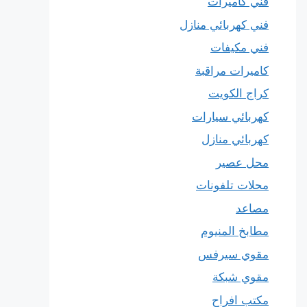
فني كاميرات
فني كهربائي منازل
فني مكيفات
كاميرات مراقبة
كراج الكويت
كهربائي سيارات
كهربائي منازل
محل عصير
محلات تلفونات
مصاعد
مطابخ المنيوم
مقوي سيرفس
مقوي شبكة
مكتب افراح