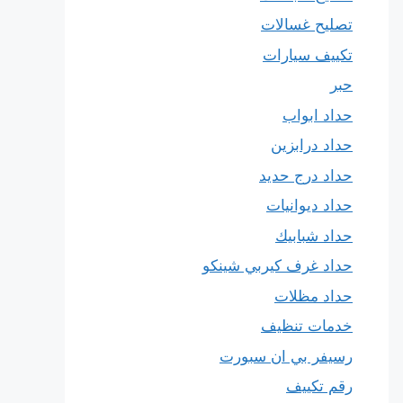
تصليح غسالات
تكييف سيارات
حبر
حداد ابواب
حداد درابزين
حداد درج حديد
حداد ديوانيات
حداد شبابيك
حداد غرف كيربي شينكو
حداد مظلات
خدمات تنظيف
رسيفر بي ان سبورت
رقم تكييف