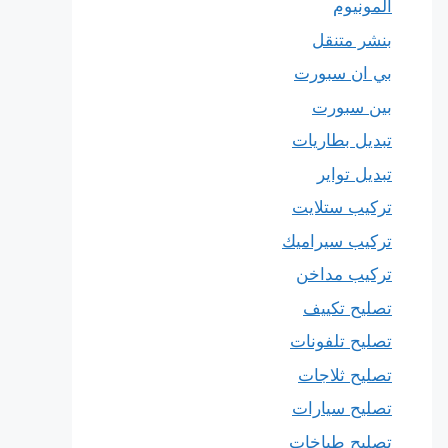
المونيوم
بنشر متنقل
بي ان سبورت
بين سبورت
تبديل بطاريات
تبديل تواير
تركيب ستلايت
تركيب سيراميك
تركيب مداخن
تصليح تكييف
تصليح تلفونات
تصليح ثلاجات
تصليح سيارات
تصليح طباخات