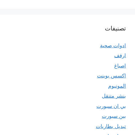
تصنيفات
ادوات صحية
ارفف
اصباغ
اكسس بوينت
المونيوم
بنشر متنقل
بي ان سبورت
بين سبورت
تبديل بطاريات