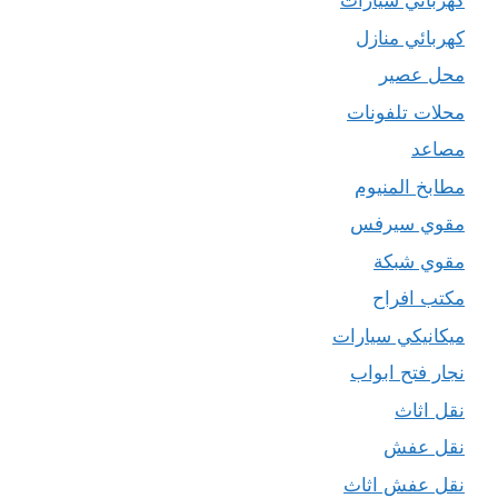
كهربائي سيارات
كهربائي منازل
محل عصير
محلات تلفونات
مصاعد
مطابخ المنيوم
مقوي سيرفس
مقوي شبكة
مكتب افراح
ميكانيكي سيارات
نجار فتح ابواب
نقل اثاث
نقل عفش
نقل عفش اثاث