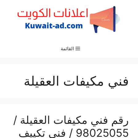
نتقل
لى
لمحتوى
القائمة
فني مكيفات العقيلة
رقم فني مكيفات العقيلة /
98025055 / فني تكييف