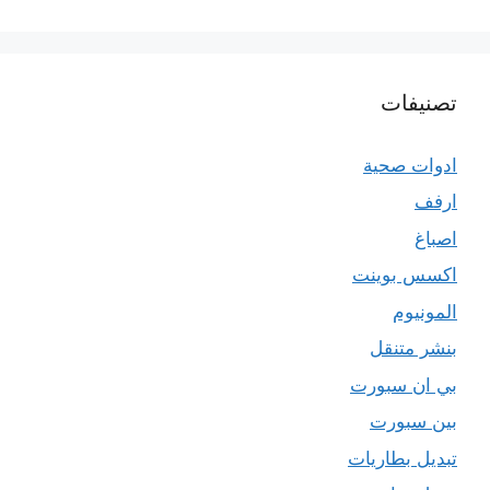
تصنيفات
ادوات صحية
ارفف
اصباغ
اكسس بوينت
المونيوم
بنشر متنقل
بي ان سبورت
بين سبورت
تبديل بطاريات