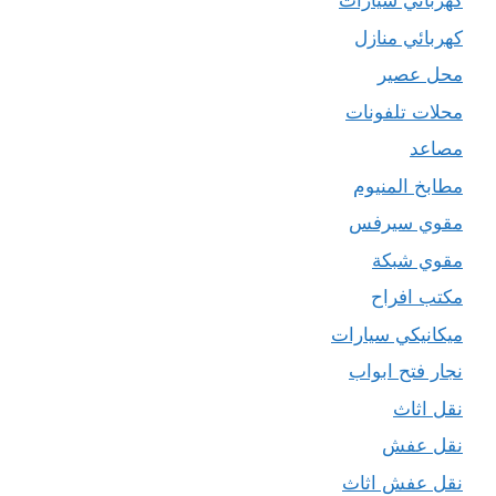
كهربائي سيارات
كهربائي منازل
محل عصير
محلات تلفونات
مصاعد
مطابخ المنيوم
مقوي سيرفس
مقوي شبكة
مكتب افراح
ميكانيكي سيارات
نجار فتح ابواب
نقل اثاث
نقل عفش
نقل عفش اثاث