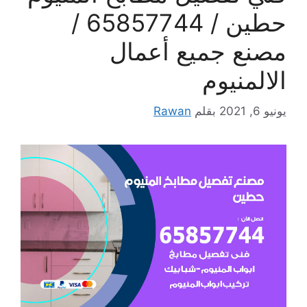
حطين / 65857744 /
مصنع جميع أعمال
الالمنيوم
يونيو 6, 2021
بقلم
Rawan