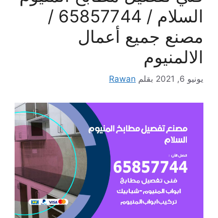
السلام / 65857744 /
مصنع جميع أعمال
الالمنيوم
يونيو 6, 2021
بقلم
Rawan