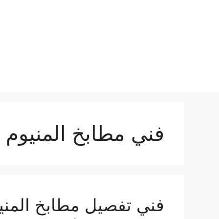
نتقل
لى
لمحتوى
فني مطابخ المنيوم 
فني تفصيل مطابخ المني