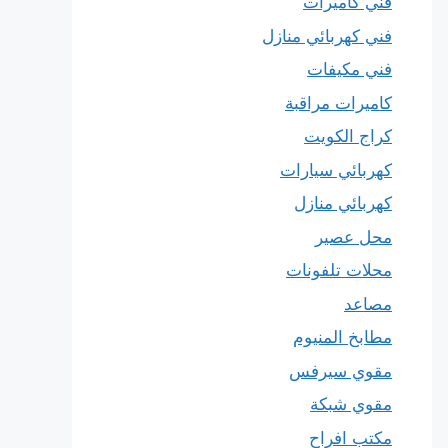
فني كاميرات
فني كهربائي منازل
فني مكيفات
كاميرات مراقبة
كراج الكويت
كهربائي سيارات
كهربائي منازل
محل عصير
محلات تلفونات
مصاعد
مطابخ المنيوم
مقوي سيرفس
مقوي شبكة
مكتب افراح