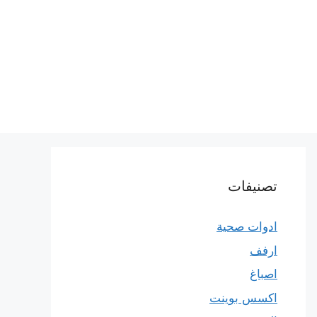
تصنيفات
ادوات صحية
ارفف
اصباغ
اكسس بوينت