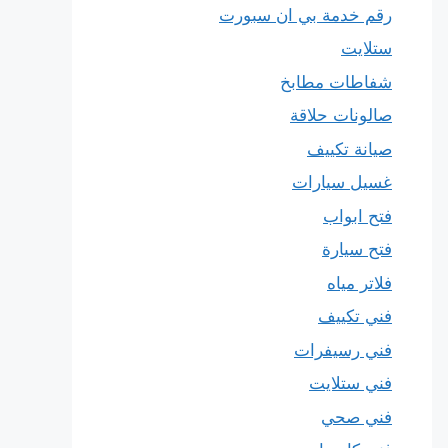
رقم خدمة بي ان سبورت
ستلايت
شفاطات مطابخ
صالونات حلاقة
صيانة تكييف
غسيل سيارات
فتح ابواب
فتح سيارة
فلاتر مياه
فني تكييف
فني رسيفرات
فني ستلايت
فني صحي