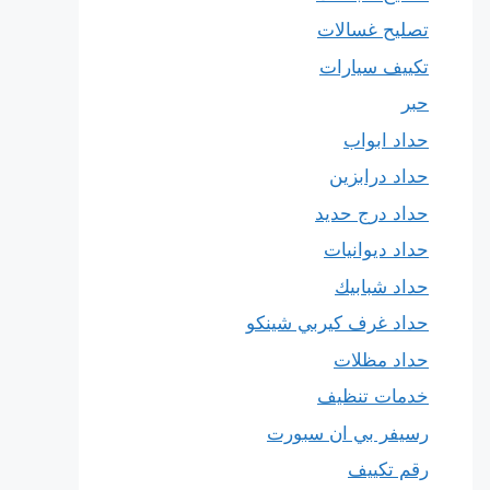
تصليح غسالات
تكييف سيارات
حبر
حداد ابواب
حداد درابزين
حداد درج حديد
حداد ديوانيات
حداد شبابيك
حداد غرف كيربي شينكو
حداد مظلات
خدمات تنظيف
رسيفر بي ان سبورت
رقم تكييف