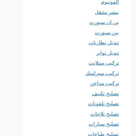
المونيوم
بنشر متنقل
بي ان سبورت
بين سبورت
تبديل بطاريات
تبديل تواير
تركيب ستلايت
تركيب سيراميك
تركيب مداخن
تصليح تكييف
تصليح تلفونات
تصليح ثلاجات
تصليح سيارات
تصليح طباخات