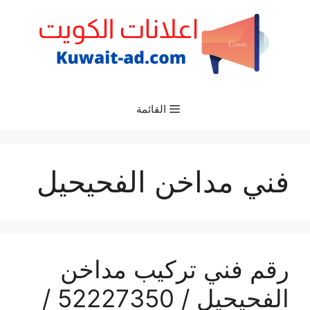
نتقل
لى
لمحتوى
القائمة
فني مداخن الفحيحيل
رقم فني تركيب مداخن
الفحيحيل / 52227350 /