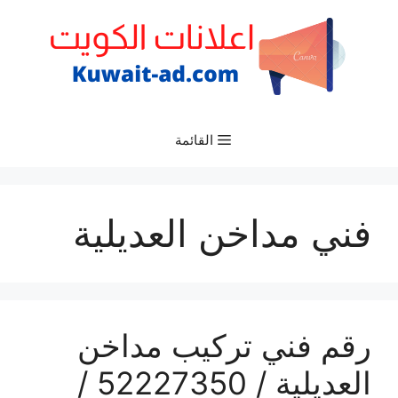
نتقل
لى
لمحتوى
القائمة
فني مداخن العديلية
رقم فني تركيب مداخن
العديلية / 52227350 /