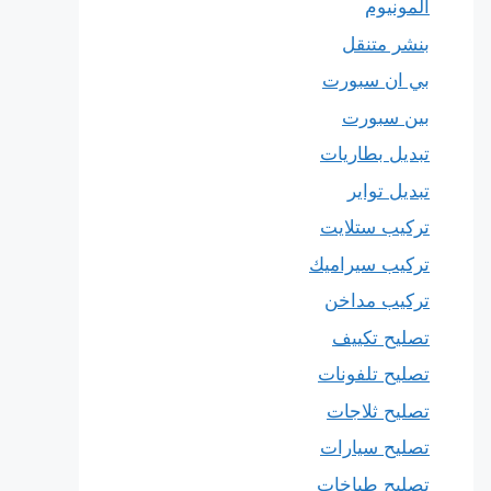
المونيوم
بنشر متنقل
بي ان سبورت
بين سبورت
تبديل بطاريات
تبديل تواير
تركيب ستلايت
تركيب سيراميك
تركيب مداخن
تصليح تكييف
تصليح تلفونات
تصليح ثلاجات
تصليح سيارات
تصليح طباخات