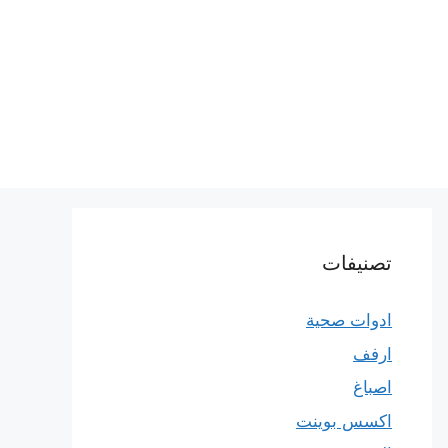
تصنيفات
ادوات صحية
ارفف
اصباغ
اكسس بوينت