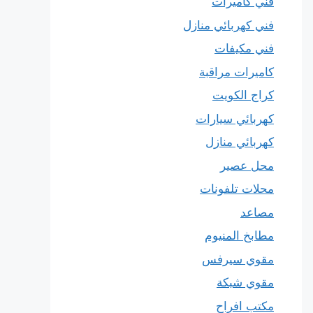
فني كاميرات
فني كهربائي منازل
فني مكيفات
كاميرات مراقبة
كراج الكويت
كهربائي سيارات
كهربائي منازل
محل عصير
محلات تلفونات
مصاعد
مطابخ المنيوم
مقوي سيرفس
مقوي شبكة
مكتب افراح