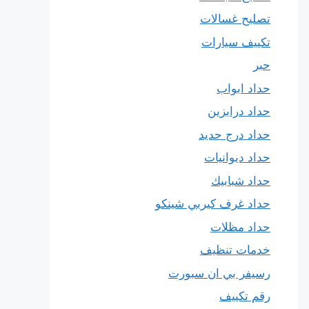
تصليح غسالات
تكييف سيارات
حبر
حداد ابواب
حداد درابزين
حداد درج حديد
حداد ديوانيات
حداد شبابيك
حداد غرف كيربي شينكو
حداد مظلات
خدمات تنظيف
رسيفر بي ان سبورت
رقم تكييف