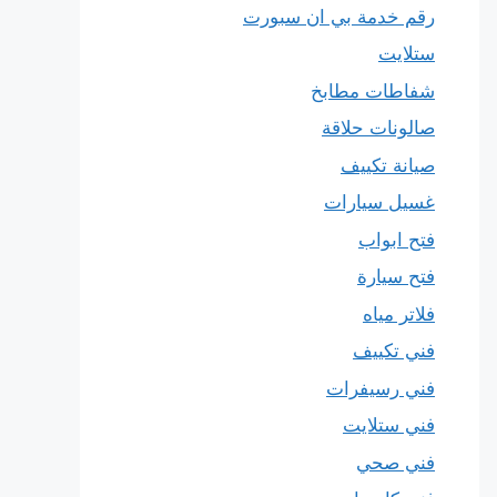
رقم خدمة بي ان سبورت
ستلايت
شفاطات مطابخ
صالونات حلاقة
صيانة تكييف
غسيل سيارات
فتح ابواب
فتح سيارة
فلاتر مياه
فني تكييف
فني رسيفرات
فني ستلايت
فني صحي