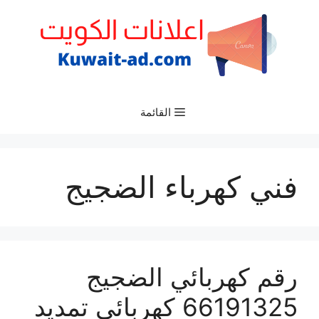
نتقل
لى
لمحتوى
القائمة
فني كهرباء الضجيج
رقم كهربائي الضجيج
66191325‬ كهربائي تمديد