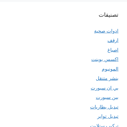
تصنيفات
ادوات صحية
ارفف
اصباغ
اكسس بوينت
المونيوم
بنشر متنقل
بي ان سبورت
بين سبورت
تبديل بطاريات
تبديل تواير
تركيب ستلايت