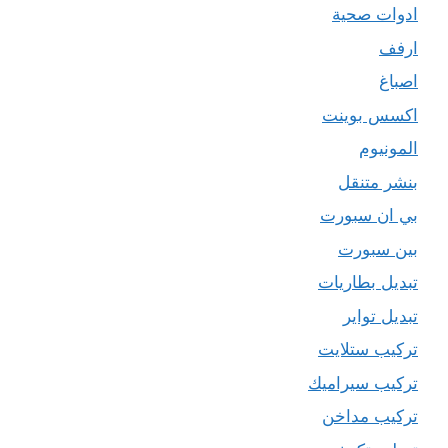
ادوات صحية
ارفف
اصباغ
اكسس بوينت
المونيوم
بنشر متنقل
بي ان سبورت
بين سبورت
تبديل بطاريات
تبديل تواير
تركيب ستلايت
تركيب سيراميك
تركيب مداخن