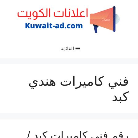
نتقل
لى
لمحتوى
القائمة
فني كاميرات هندي
كبد
رقم فني كاميرات كبد /