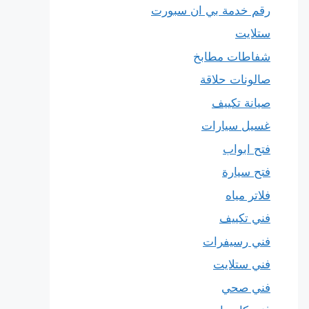
رقم خدمة بي ان سبورت
ستلايت
شفاطات مطابخ
صالونات حلاقة
صيانة تكييف
غسيل سيارات
فتح ابواب
فتح سيارة
فلاتر مياه
فني تكييف
فني رسيفرات
فني ستلايت
فني صحي