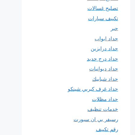
تصليح غسالات
تكييف سيارات
حبر
حداد ابواب
حداد درابزين
حداد درج حديد
حداد ديوانيات
حداد شبابيك
حداد غرف كيربي شينكو
حداد مظلات
خدمات تنظيف
رسيفر بي ان سبورت
رقم تكييف