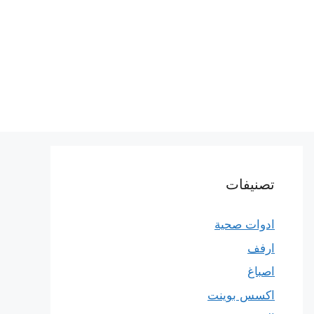
تصنيفات
ادوات صحية
ارفف
اصباغ
اكسس بوينت