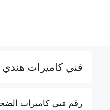
نتقل
لى
لمحتوى
فني كاميرات هندي 