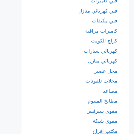
فني كاميرات
فني كهربائي منازل
فني مكيفات
كاميرات مراقبة
كراج الكويت
كهربائي سيارات
كهربائي منازل
محل عصير
محلات تلفونات
مصاعد
مطابخ المنيوم
مقوي سيرفس
مقوي شبكة
مكتب افراح