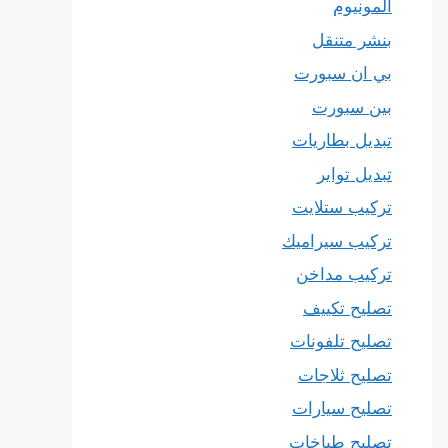
المونيوم
بنشر متنقل
بي ان سبورت
بين سبورت
تبديل بطاريات
تبديل تواير
تركيب ستلايت
تركيب سيراميك
تركيب مداخن
تصليح تكييف
تصليح تلفونات
تصليح ثلاجات
تصليح سيارات
تصليح طباخات