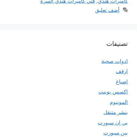
كاميرات هندي
,
فني كاميرات هندي السرة
أضف تعليق
تصنيفات
ادوات صحية
ارفف
اصباغ
اكسس بوينت
المونيوم
بنشر متنقل
بي ان سبورت
بين سبورت