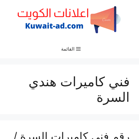
نتقل
لى
لمحتوى
القائمة
فني كاميرات هندي
السرة
رقم فني كاميرات السرة /