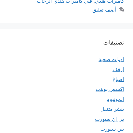
كاميرات هندي
,
فني كاميرات هندي الرحاب
أضف تعليق
تصنيفات
ادوات صحية
ارفف
اصباغ
اكسس بوينت
المونيوم
بنشر متنقل
بي ان سبورت
بين سبورت