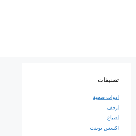
تصنيفات
ادوات صحية
ارفف
اصباغ
اكسس بوينت