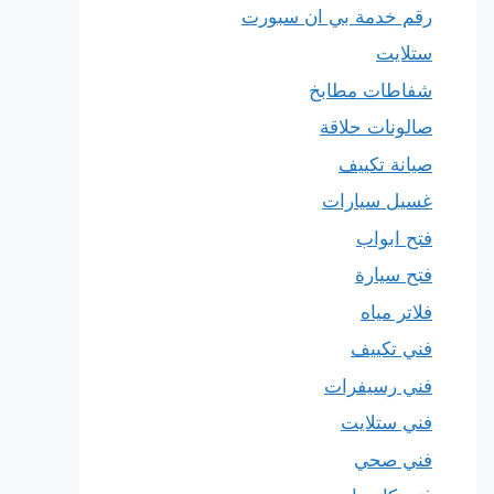
رقم خدمة بي ان سبورت
ستلايت
شفاطات مطابخ
صالونات حلاقة
صيانة تكييف
غسيل سيارات
فتح ابواب
فتح سيارة
فلاتر مياه
فني تكييف
فني رسيفرات
فني ستلايت
فني صحي