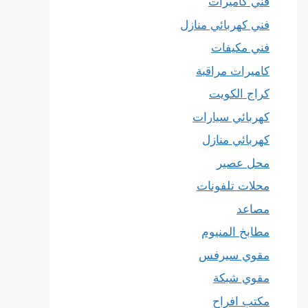
فني كاميرات
فني كهربائي منازل
فني مكيفات
كاميرات مراقبة
كراج الكويت
كهربائي سيارات
كهربائي منازل
محل عصير
محلات تلفونات
مصاعد
مطابخ المنيوم
مقوي سيرفس
مقوي شبكة
مكتب افراح