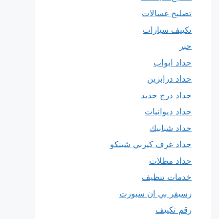
تصليح غسالات
تكييف سيارات
حبر
حداد ابواب
حداد درابزين
حداد درج حديد
حداد ديوانيات
حداد شبابيك
حداد غرف كيربي شينكو
حداد مظلات
خدمات تنظيف
رسيفر بي ان سبورت
رقم تكييف