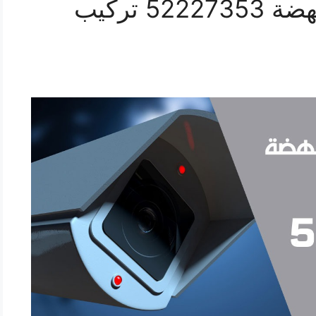
فني كاميرات مراقبة النهضة 52227353 تركيب