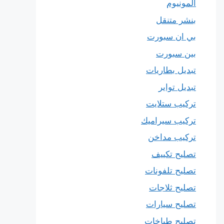
المونيوم
بنشر متنقل
بي ان سبورت
بين سبورت
تبديل بطاريات
تبديل تواير
تركيب ستلايت
تركيب سيراميك
تركيب مداخن
تصليح تكييف
تصليح تلفونات
تصليح ثلاجات
تصليح سيارات
تصليح طباخات