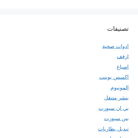
تصنيفات
ادوات صحية
ارفف
اصباغ
اكسس بوينت
المونيوم
بنشر متنقل
بي ان سبورت
بين سبورت
تبديل بطاريات