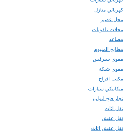
كهربائي منازل
محل عصير
محلات تلفونات
مصاعد
مطابخ المنيوم
مقوي سيرفس
مقوي شبكة
مكتب افراح
ميكانيكي سيارات
نجار فتح ابواب
نقل اثاث
نقل عفش
نقل عفش اثاث