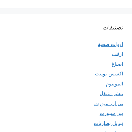
تصنيفات
ادوات صحية
ارفف
اصباغ
اكسس بوينت
المونيوم
بنشر متنقل
بي ان سبورت
بين سبورت
تبديل بطاريات