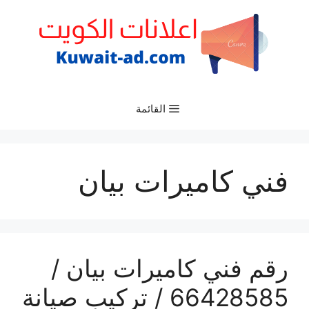
نتقل
لى
لمحتوى
القائمة
فني كاميرات بيان
رقم فني كاميرات بيان /
66428585 / تركيب صيانة