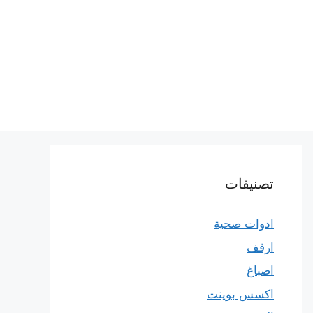
تصنيفات
ادوات صحية
ارفف
اصباغ
اكسس بوينت