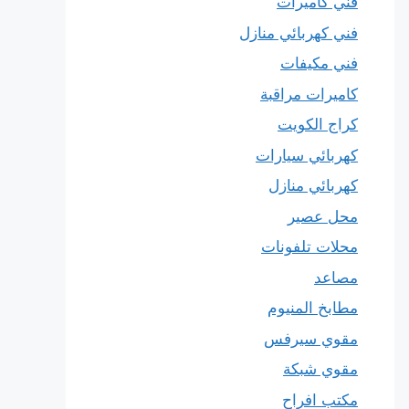
فني كاميرات
فني كهربائي منازل
فني مكيفات
كاميرات مراقبة
كراج الكويت
كهربائي سيارات
كهربائي منازل
محل عصير
محلات تلفونات
مصاعد
مطابخ المنيوم
مقوي سيرفس
مقوي شبكة
مكتب افراح