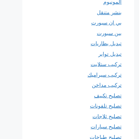
المونيوم
بنشر متنقل
بي ان سبورت
بين سبورت
تبديل بطاريات
تبديل تواير
تركيب ستلايت
تركيب سيراميك
تركيب مداخن
تصليح تكييف
تصليح تلفونات
تصليح ثلاجات
تصليح سيارات
تصليح طباخات