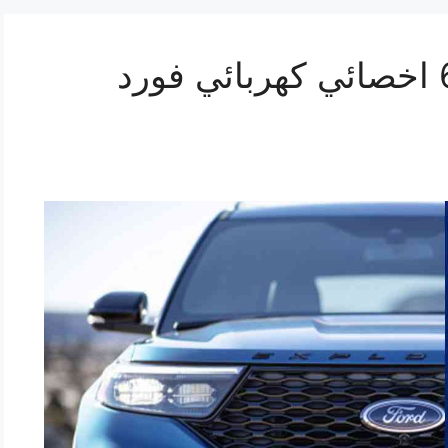
تصليح فورد 69622745 اخصائي كهربائي فورد