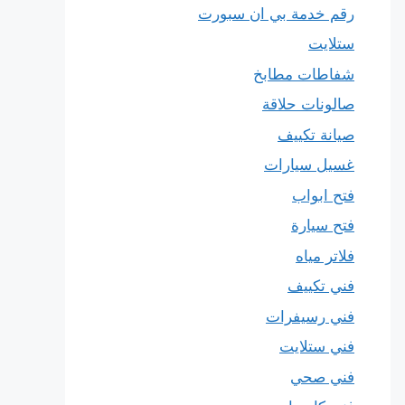
رقم خدمة بي ان سبورت
ستلايت
شفاطات مطابخ
صالونات حلاقة
صيانة تكييف
غسيل سيارات
فتح ابواب
فتح سيارة
فلاتر مياه
فني تكييف
فني رسيفرات
فني ستلايت
فني صحي