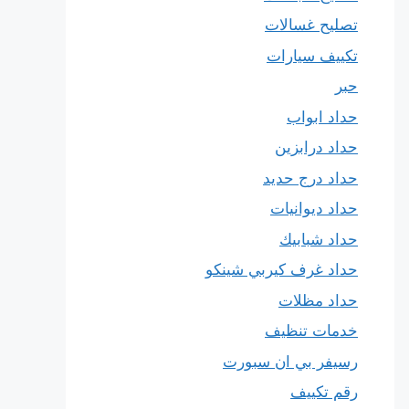
تصليح غسالات
تكييف سيارات
حبر
حداد ابواب
حداد درابزين
حداد درج حديد
حداد ديوانيات
حداد شبابيك
حداد غرف كيربي شينكو
حداد مظلات
خدمات تنظيف
رسيفر بي ان سبورت
رقم تكييف