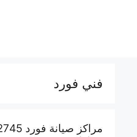
نتقل
لى
لمحتوى
فني فورد