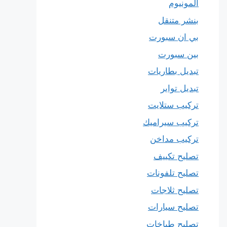
المونيوم
بنشر متنقل
بي ان سبورت
بين سبورت
تبديل بطاريات
تبديل تواير
تركيب ستلايت
تركيب سيراميك
تركيب مداخن
تصليح تكييف
تصليح تلفونات
تصليح ثلاجات
تصليح سيارات
تصليح طباخات