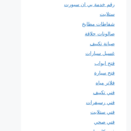
رقم خدمة بي ان سبورت
ستلايت
شفاطات مطابخ
صالونات حلاقة
صيانة تكييف
غسيل سيارات
فتح ابواب
فتح سيارة
فلاتر مياه
فني تكييف
فني رسيفرات
فني ستلايت
فني صحي