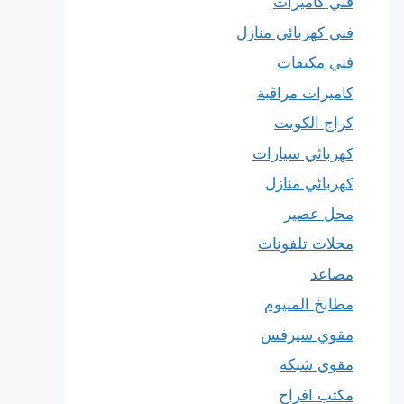
فني كاميرات
فني كهربائي منازل
فني مكيفات
كاميرات مراقبة
كراج الكويت
كهربائي سيارات
كهربائي منازل
محل عصير
محلات تلفونات
مصاعد
مطابخ المنيوم
مقوي سيرفس
مقوي شبكة
مكتب افراح