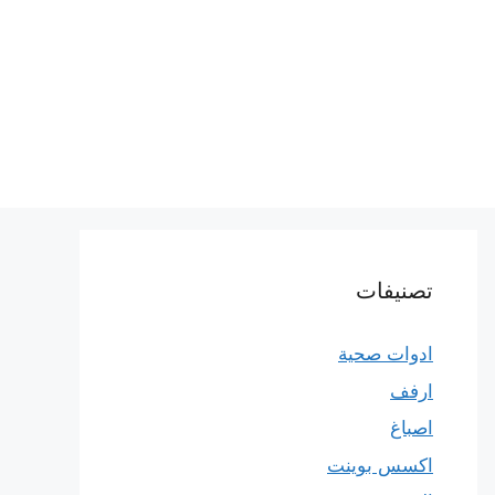
تصنيفات
ادوات صحية
ارفف
اصباغ
اكسس بوينت