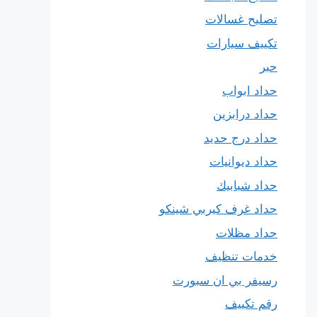
تصليح غسالات
تكييف سيارات
حبر
حداد ابواب
حداد درابزين
حداد درج حديد
حداد ديوانيات
حداد شبابيك
حداد غرف كيربي شينكو
حداد مظلات
خدمات تنظيف
رسيفر بي ان سبورت
رقم تكييف