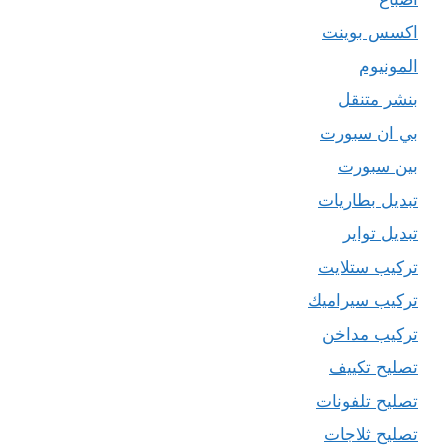
اكسس بوينت
المونيوم
بنشر متنقل
بي ان سبورت
بين سبورت
تبديل بطاريات
تبديل تواير
تركيب ستلايت
تركيب سيراميك
تركيب مداخن
تصليح تكييف
تصليح تلفونات
تصليح ثلاجات