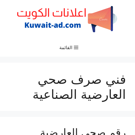
نتقل
لى
لمحتوى
القائمة
فني صرف صحي
العارضية الصناعية
رقم صحي العارضية