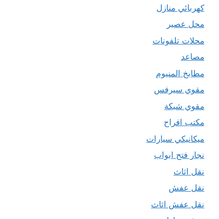
كهربائي منازل
محل عصير
محلات تلفونات
مصاعد
مطابخ المنيوم
مقوي سيرفس
مقوي شبكة
مكتب افراح
ميكانيكي سيارات
نجار فتح ابواب
نقل اثاث
نقل عفش
نقل عفش اثاث