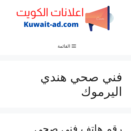
نتقل
لى
لمحتوى
القائمة
فني صحي هندي
اليرموك
رقم هاتف فني صحي