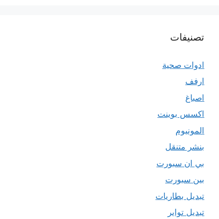
تصنيفات
ادوات صحية
ارفف
اصباغ
اكسس بوينت
المونيوم
بنشر متنقل
بي ان سبورت
بين سبورت
تبديل بطاريات
تبديل تواير