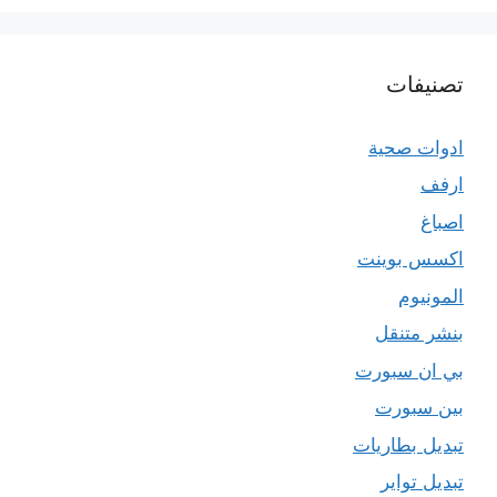
تصنيفات
ادوات صحية
ارفف
اصباغ
اكسس بوينت
المونيوم
بنشر متنقل
بي ان سبورت
بين سبورت
تبديل بطاريات
تبديل تواير