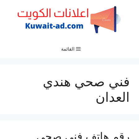
نتقل
لى
لمحتوى
القائمة
فني صحي هندي
العدان
رقم هاتف فني صحي