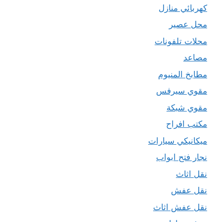
كهربائي منازل
محل عصير
محلات تلفونات
مصاعد
مطابخ المنيوم
مقوي سيرفس
مقوي شبكة
مكتب افراح
ميكانيكي سيارات
نجار فتح ابواب
نقل اثاث
نقل عفش
نقل عفش اثاث