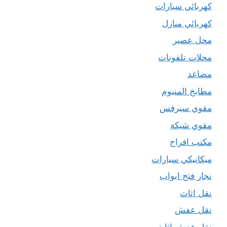
كهربائي سيارات
كهربائي منازل
محل عصير
محلات تلفونات
مصاعد
مطابخ المنيوم
مقوي سيرفس
مقوي شبكة
مكتب افراح
ميكانيكي سيارات
نجار فتح ابواب
نقل اثاث
نقل عفش
نقل عفش اثاث