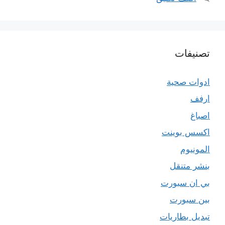
تصنيفات
ادوات صحية
ارفف
اصباغ
اكسس بوينت
المونيوم
بنشر متنقل
بي ان سبورت
بين سبورت
تبديل بطاريات