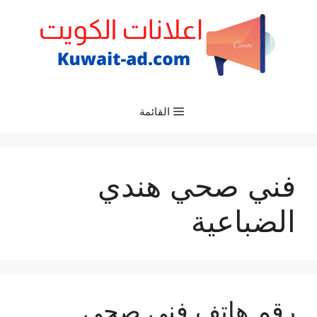
نتقل
لى
لمحتوى
القائمة
فني صحي هندي
الضباعية
رقم هاتف فني صحي