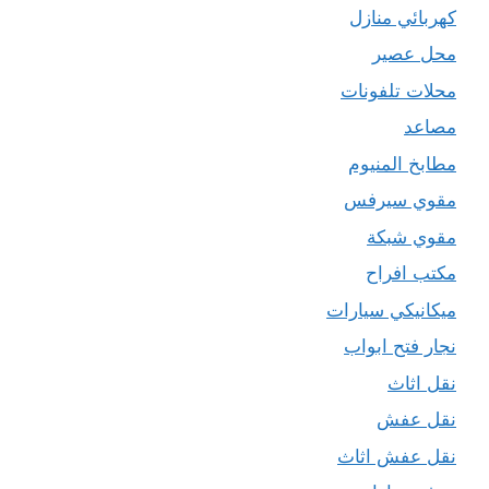
كهربائي منازل
محل عصير
محلات تلفونات
مصاعد
مطابخ المنيوم
مقوي سيرفس
مقوي شبكة
مكتب افراح
ميكانيكي سيارات
نجار فتح ابواب
نقل اثاث
نقل عفش
نقل عفش اثاث