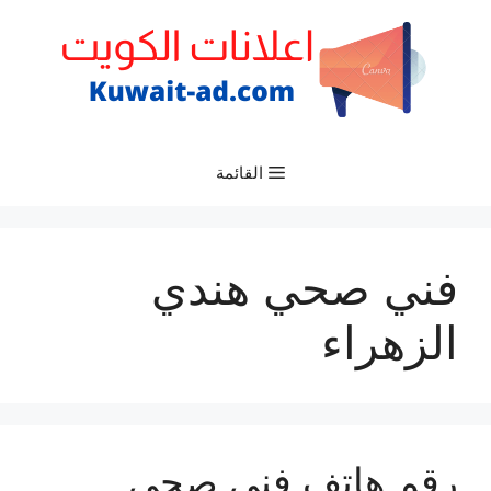
نتقل
لى
لمحتوى
القائمة
فني صحي هندي
الزهراء
رقم هاتف فني صحي