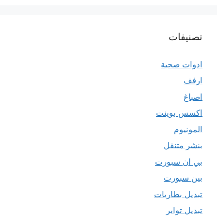
تصنيفات
ادوات صحية
ارفف
اصباغ
اكسس بوينت
المونيوم
بنشر متنقل
بي ان سبورت
بين سبورت
تبديل بطاريات
تبديل تواير