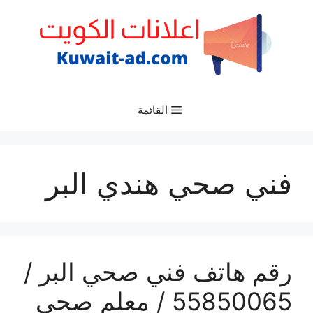
نتقل
لى
لمحتوى
القائمة
فني صحي هندي البر
رقم هاتف فني صحي البر /
55850065 / معلم صحي