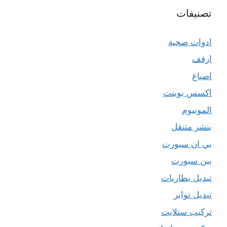
تصنيفات
ادوات صحية
ارفف
اصباغ
اكسس بوينت
المونيوم
بنشر متنقل
بي ان سبورت
بين سبورت
تبديل بطاريات
تبديل تواير
تركيب ستلايت