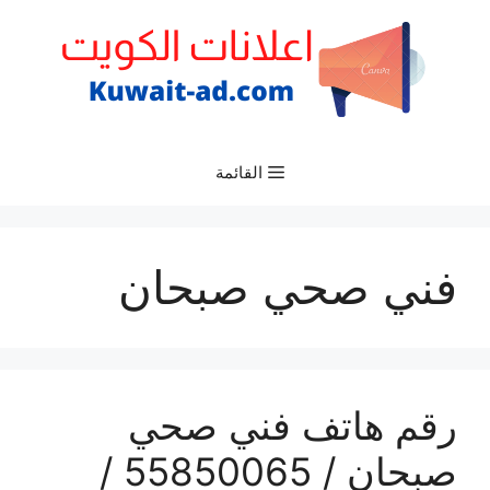
نتقل
لى
لمحتوى
القائمة
فني صحي صبحان
رقم هاتف فني صحي
صبحان / 55850065 /