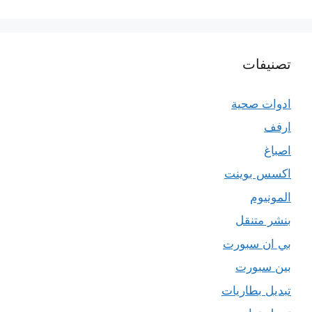
تصنيفات
ادوات صحية
ارفف
اصباغ
اكسس بوينت
المونيوم
بنشر متنقل
بي ان سبورت
بين سبورت
تبديل بطاريات