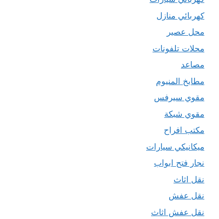
كهربائي منازل
محل عصير
محلات تلفونات
مصاعد
مطابخ المنيوم
مقوي سيرفس
مقوي شبكة
مكتب افراح
ميكانيكي سيارات
نجار فتح ابواب
نقل اثاث
نقل عفش
نقل عفش اثاث