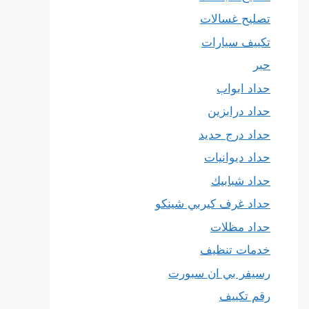
تصليح غسالات
تكييف سيارات
حبر
حداد ابواب
حداد درابزين
حداد درج حديد
حداد ديوانيات
حداد شبابيك
حداد غرف كيربي شينكو
حداد مظلات
خدمات تنظيف
رسيفر بي ان سبورت
رقم تكييف