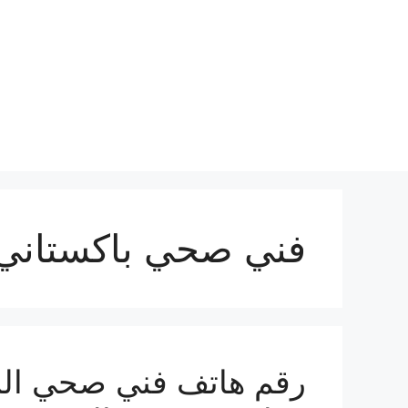
نتقل
لى
لمحتوى
فني صحي باكستاني 