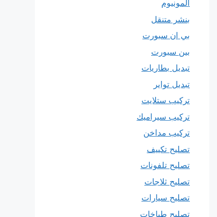
المونيوم
بنشر متنقل
بي ان سبورت
بين سبورت
تبديل بطاريات
تبديل تواير
تركيب ستلايت
تركيب سيراميك
تركيب مداخن
تصليح تكييف
تصليح تلفونات
تصليح ثلاجات
تصليح سيارات
تصليح طباخات