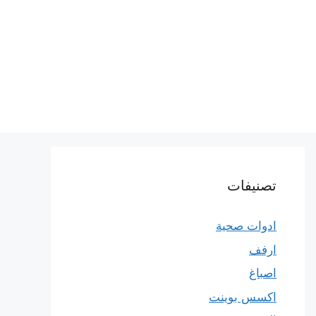
تصنيفات
ادوات صحية
ارفف
اصباغ
اكسس بوينت