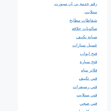
رقم خدمة بي ان سبورت
ستلايت
شفاطات مطابخ
صالونات حلاقة
صيانة تكييف
غسيل سيارات
فتح ابواب
فتح سيارة
فلاتر مياه
فني تكييف
فني رسيفرات
فني ستلايت
فني صحي