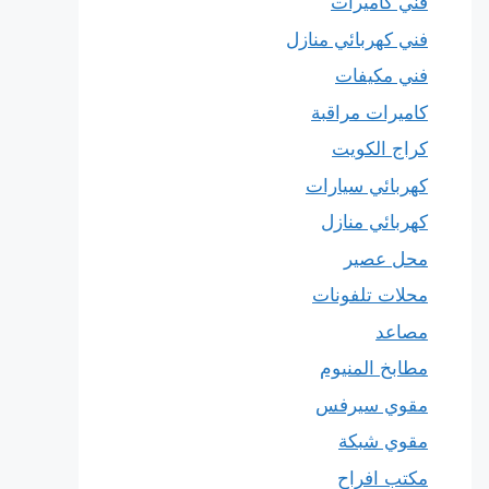
فني كاميرات
فني كهربائي منازل
فني مكيفات
كاميرات مراقبة
كراج الكويت
كهربائي سيارات
كهربائي منازل
محل عصير
محلات تلفونات
مصاعد
مطابخ المنيوم
مقوي سيرفس
مقوي شبكة
مكتب افراح