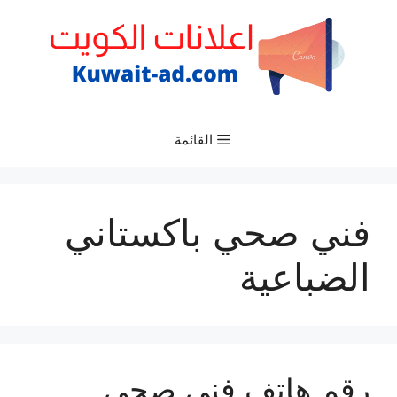
نتقل
لى
لمحتوى
القائمة
فني صحي باكستاني
الضباعية
رقم هاتف فني صحي