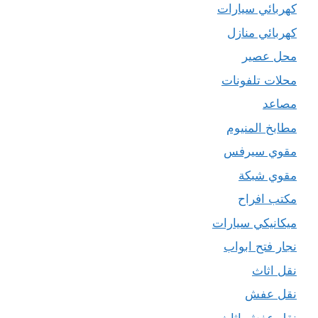
كهربائي سيارات
كهربائي منازل
محل عصير
محلات تلفونات
مصاعد
مطابخ المنيوم
مقوي سيرفس
مقوي شبكة
مكتب افراح
ميكانيكي سيارات
نجار فتح ابواب
نقل اثاث
نقل عفش
نقل عفش اثاث