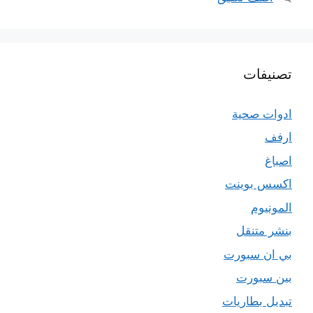
تصنيفات
ادوات صحية
ارفف
اصباغ
اكسس بوينت
المونيوم
بنشر متنقل
بي ان سبورت
بين سبورت
تبديل بطاريات