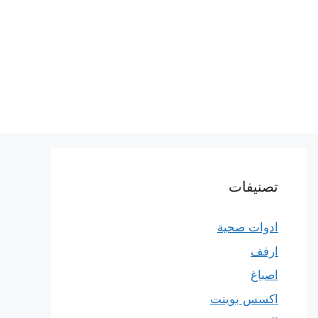
تصنيفات
ادوات صحية
ارفف
اصباغ
اكسس بوينت