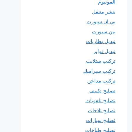
المونيوم
بنشر متنقل
بي ان سبورت
بين سبورت
تبديل بطاريات
تبديل تواير
تركيب ستلايت
تركيب سيراميك
تركيب مداخن
تصليح تكييف
تصليح تلفونات
تصليح ثلاجات
تصليح سيارات
تصليح طباخات