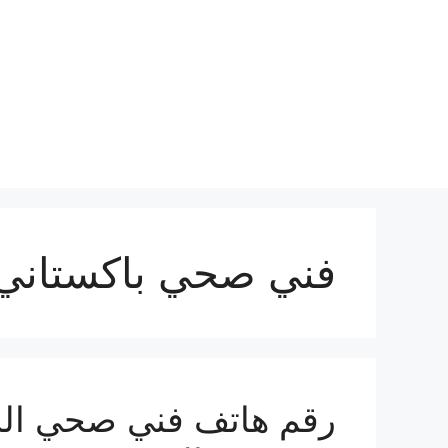
نتقل
لى
لمحتوى
فني صحي باكستاني