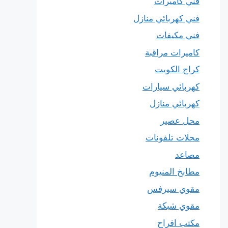
فني كاميرات
فني كهربائي منازل
فني مكيفات
كاميرات مراقبة
كراج الكويت
كهربائي سيارات
كهربائي منازل
محل عصير
محلات تلفونات
مصاعد
مطابخ المنيوم
مقوي سيرفس
مقوي شبكة
مكتب افراح