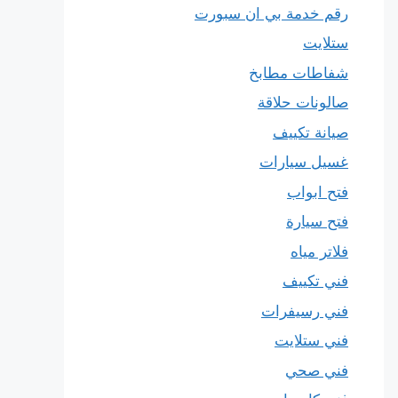
رقم خدمة بي ان سبورت
ستلايت
شفاطات مطابخ
صالونات حلاقة
صيانة تكييف
غسيل سيارات
فتح ابواب
فتح سيارة
فلاتر مياه
فني تكييف
فني رسيفرات
فني ستلايت
فني صحي