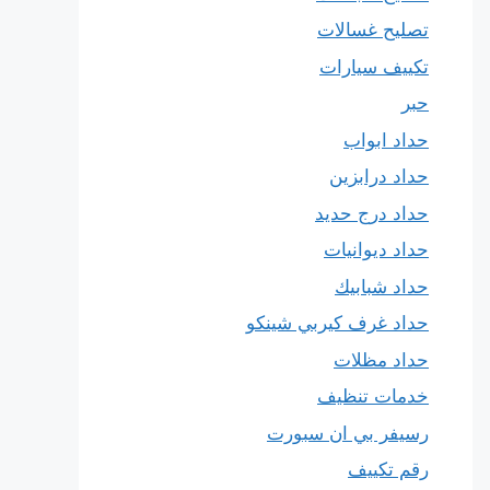
تصليح غسالات
تكييف سيارات
حبر
حداد ابواب
حداد درابزين
حداد درج حديد
حداد ديوانيات
حداد شبابيك
حداد غرف كيربي شينكو
حداد مظلات
خدمات تنظيف
رسيفر بي ان سبورت
رقم تكييف