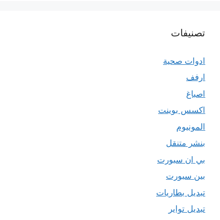
تصنيفات
ادوات صحية
ارفف
اصباغ
اكسس بوينت
المونيوم
بنشر متنقل
بي ان سبورت
بين سبورت
تبديل بطاريات
تبديل تواير