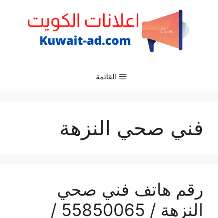
نتقل
لى
لمحتوى
القائمة
فني صحي النزهة
رقم هاتف فني صحي
النزهة / 55850065 /