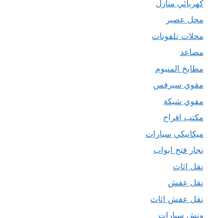
كهربائي منازل
محل عصير
محلات تلفونات
مصاعد
مطابخ المنيوم
مقوي سيرفس
مقوي شبكة
مكتب افراح
ميكانيكي سيارات
نجار فتح ابواب
نقل اثاث
نقل عفش
نقل عفش اثاث
ونش سيارات