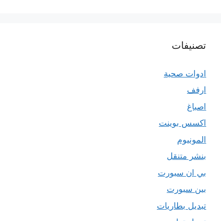
تصنيفات
ادوات صحية
ارفف
اصباغ
اكسس بوينت
المونيوم
بنشر متنقل
بي ان سبورت
بين سبورت
تبديل بطاريات