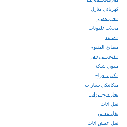
كهربائي منازل
محل عصير
محلات تلفونات
مصاعد
مطابخ المنيوم
مقوي سيرفس
مقوي شبكة
مكتب افراح
ميكانيكي سيارات
نجار فتح ابواب
نقل اثاث
نقل عفش
نقل عفش اثاث