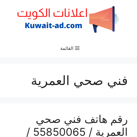
نتقل
لى
لمحتوى
القائمة
فني صحي العمرية
رقم هاتف فني صحي
العمرية / 55850065 /