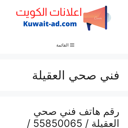
نتقل
لى
لمحتوى
القائمة
فني صحي العقيلة
رقم هاتف فني صحي
العقيلة / 55850065 /