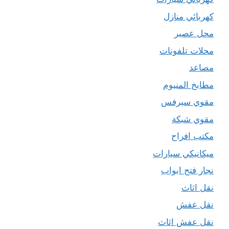
كهربائي منازل
محل عصير
محلات تلفونات
مصاعد
مطابخ المنيوم
مقوي سيرفس
مقوي شبكة
مكتب افراح
ميكانيكي سيارات
نجار فتح ابواب
نقل اثاث
نقل عفش
نقل عفش اثاث