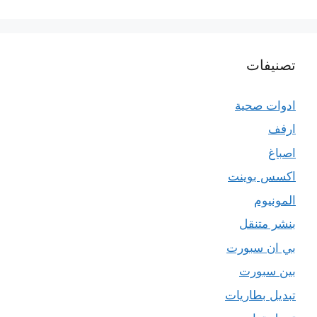
تصنيفات
ادوات صحية
ارفف
اصباغ
اكسس بوينت
المونيوم
بنشر متنقل
بي ان سبورت
بين سبورت
تبديل بطاريات